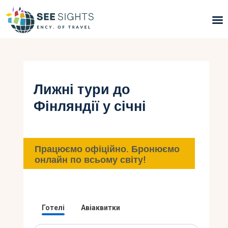
Пошук турів
Гарячі тури
Лижні тури до
Фінляндії у січні
Типи Турів
Країни
Працюємо офіційно. Бронюємо
Інфо
онлайн по всьому світу!
Блог
Контакти