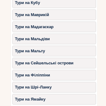
(Шибеник):
аквапарк, дитячі
Тури на Кубу
майданчики, тематичні готелі.
Тури на Маврикій
Літній відпочинок з дітьми у Хорватії – це
унікальна можливість насолодитися морем,
Тури на Мадагаскар
природою та культурою. Незалежно від того, чи
виберете відпочинок на пляжі, активні екскурсії
Тури на Мальдіви
або морські прогулянки, ця країна залишить
тільки приємні враження для всієї родини.
Плануйте свою поїздку заздалегідь, вибирайте
Тури на Мальту
найкращі місця та насолоджуйтесь незабутніми
моментами!
Тури на Сейшельські острови
Тури на Філіппіни
Тури на Шрі-Ланку
Тури на Ямайку