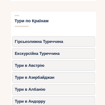
інфраструктурою.
Розваги:
Морська прогулянка вздовж стін
Тури по Країнам
фортеці.
Канатна дорога з панорамним
видом.
Гірськолижна Туреччина
2. Істрія
Екскурсійна Туреччина
Істрійський півострів ідеально підходить для
сімей завдяки своїм пляжам і різноманітним
Тури в Австрію
активностям.
Міста:
Тури в Азербайджан
Пореч:
аквапарк Aquacolors та
Тури в Албанію
велосипедні маршрути.
Ровинь:
старе місто, прогулянки
Тури в Андорру
набережною та пляжі з пологим