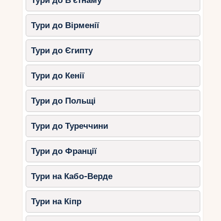
Тури до В’єтнаму
Природні активності:
Тури до Вірменії
Сноркелінг, спостереження за
тваринами, грати на пляжі.
Тури до Єгипту
Культурні екскурсії:
Тури до Кенії
Історичні міста (Дубровник, Спліт,
Ровинь).
Тури до Польщі
Замки та старовинні фортеці.
Тури до Туреччини
Де зупинитись?
Тури до Франції
Valamar Parentino Hotel
(Поріч):
сімейні номери, басейни,
дитяча анімація.
Тури на Кабо-Верде
Amarin Family Hotel (Ровінь):
ігрові
зони, клуби для дітей, зручний пляж.
Тури на Кіпр
Solaris Beach Resort