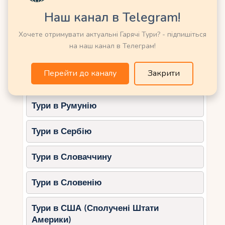
Тури в Німеччину
катання на човнах, водоспади.
Наш канал в Telegram!
Крка:
водоспади Скрадінскій Бук,
Тури в Нову Зеландію
купання в озерах.
Хочете отримувати актуальні Гарячі Тури? - підпишіться
на наш канал в Телеграм!
Млет:
прогулянки вздовж солоних
Тури в Норвегію
озер, катання на велосипедах.
Перейти до каналу
Закрити
Тури в ОАЕ (Емірати)
Корисні поради для літнього
відпочинку з дітьми
Тури в Румунію
Плануйте заздалегідь.
Бронюйте
житло та екскурсії, особливо у
Тури в Сербію
високий сезон.
Одягайтеся за погодою.
Легкий одяг,
Тури в Словаччину
головні убори та сонцезахисні
окуляри обов’язкові.
Тури в Словенію
Беріть все необхідне.
Вода,
перекушування, аптечка,
Тури в США (Сполучені Штати
сонцезахисний крем та іграшки для
Америки)