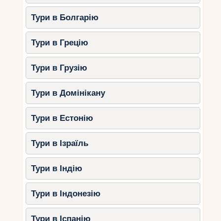
входом у воду.
Тури в Болгарію
Розваги:
Відвідування аквапарку Істраландія.
Тури в Грецію
Екскурсії в національний парк
Бріоні.
Тури в Грузію
3. Спліт
Тури в Домінікану
Спліт – це зручне місто для поєднання пляжного
відпочинку та культурних екскурсій.
Тури в Естонію
Пляжі:
Тури в Ізраїль
Бачвіце – популярний піщаний
пляж із розвагами для дітей.
Тури в Індію
Овчиці – затишний пляж із тінню
від сосен.
Тури в Індонезію
Розваги:
Екскурсія до палацу Діоклетіана.
Тури в Іспанію