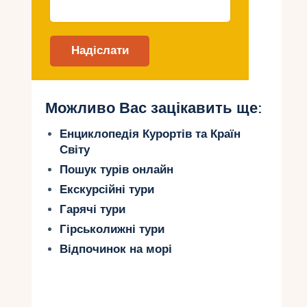
зручностями.
природа.
Красива природа та чисте
повітря дозволяють дітям
насолоджуватися відпочинком на
свіжому повітрі.
Можливо Вас зацікавить ще:
Найкращі напрямки для
літнього відпочинку з дітьми
Енциклопедія Курортів та Країн
Світу
1. Дубровник
Пошук турів онлайн
Дубровник – це поєднання багатої історії та
Екскурсійні тури
пляжного відпочинку.
Гарячі тури
Гірськолижні тури
Пляжі:
Відпочинок на морі
Копакабана – піщаний пляж з
мілководдям і водними
атракціонами.
Лапад – сімейний пляж із зручною