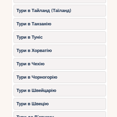
пляжу.
Вибирайте пляжі з
Тури в Тайланд (Таїланд)
інфраструктурою.
Душові, туалети
та кафе зроблять відпочинок
Тури в Танзанію
комфортним.
Робіть перерви.
Враховуйте режим
Тури в Туніс
дня дитини та чергуйте активні та
спокійні заняття.
Тури в Хорватію
Розваги для дітей
Тури в Чехію
Аквапарки:
Тури в Чорногорію
Aquacolors (Пореч), Istralandia
(Новіград), Solaris Aquapark (Шибенік).
Тури в Швейцарію
Морські прогулянки:
Тури в Швецію
Човнові екскурсії на острови катання
на човнах з прозорим дном.