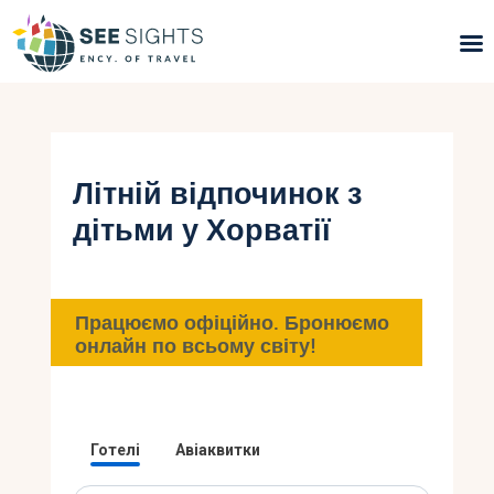
Пошук турів
Гарячі тури
Літній відпочинок з
дітьми у Хорватії
Типи Турів
Країни
Працюємо офіційно. Бронюємо
Інфо
онлайн по всьому світу!
Блог
Контакти