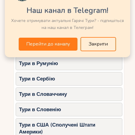
Тури в Німеччину
Наш канал в Telegram!
Рататуй
.
Тури в Нову Зеландію
Кріпи
. Різноманітні варіанти
Хочете отримувати актуальні Гарячі Тури? - підпишіться
солодких та солоних млинців.
на наш канал в Телеграм!
Тури в Норвегію
Морозиво
. У кафе на набережних
можна знайти незвичайні уподобання,
Перейти до каналу
Закрити
Тури в ОАЕ (Емірати)
такі як лаванда або троянда.
Тури в Румунію
Корисні поради для
відпочинку з дітьми
Тури в Сербію
Плануйте заздалегідь
. Забронюйте
житло та екскурсії, особливо у
Тури в Словаччину
високий сезон.
Вибирайте сімейні готелі
. Багато
Тури в Словенію
готелів пропонують дитячі клуби,
басейни та анімацію.
Тури в США (Сполучені Штати
Використовуйте місцевий
Америки)