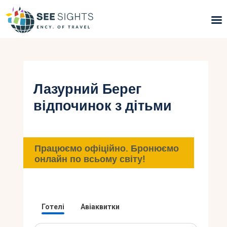
Пошук турів
Гарячі тури
Лазурний Берег
відпочинок з дітьми
Типи Турів
Країни
Працюємо офіційно. Бронюємо
Інфо
онлайн по всьому світу!
Блог
Контакти