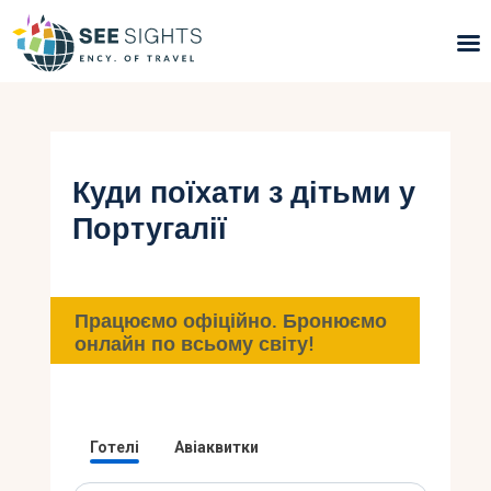
Пошук турів
Гарячі тури
Куди поїхати з дітьми у
Португалії
Типи Турів
Країни
Працюємо офіційно. Бронюємо
Інфо
онлайн по всьому світу!
Блог
Контакти