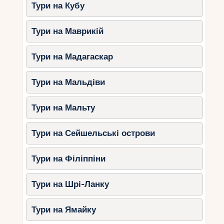
басейнами, анімаційними програмами та
Тури на Кубу
дитячими клубами. Не забудьте відвідати
захоплюючі визначні пам’ятки Португалії, такі як
Тури на Маврикій
Сінтра, Белемська вежа та Замок Сан-Жоржу.
Тури на Мадагаскар
І звичайно ж, не пропустіть можливість
спробувати португальську кухню – вона не
тільки задовольнить маленьких гурманів, але і
Тури на Мальдіви
стане справжнім відкриттям для всієї родини.
Тури на Мальту
Тури на Сейшельські острови
Тури на Філіппіни
Тури на Шрі-Ланку
Тури на Ямайку