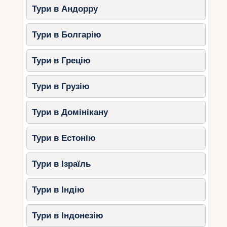
забарвлюється у яскраві кольори, а кількість
Тури в Андорру
туристів помітно зменшується.
Тури в Болгарію
Задарма
Задар восени приваблює своєю архітектурою,
Тури в Грецію
гарними заходами сонця та унікальною
морською органною інсталяцією. Погода
Тури в Грузію
залишається теплою, що робить прогулянки
особливо приємними.
Тури в Домінікану
Чим зайнятися в Хорватії
Тури в Естонію
восени?
Тури в Ізраїль
Пляжний відпочинок
– вода в морі
залишається теплою, а на пляжах
набагато менше туристів.
Тури в Індію
Екскурсії та історичні прогулянки
–
осінній клімат дозволяє комфортно
Тури в Індонезію