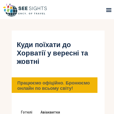
Пошук турів
Гарячі тури
Куди поїхати до
Хорватії у вересні та
Типи Турів
жовтні
Країни
Інфо
Працюємо офіційно. Бронюємо
онлайн по всьому світу!
Блог
Контакти