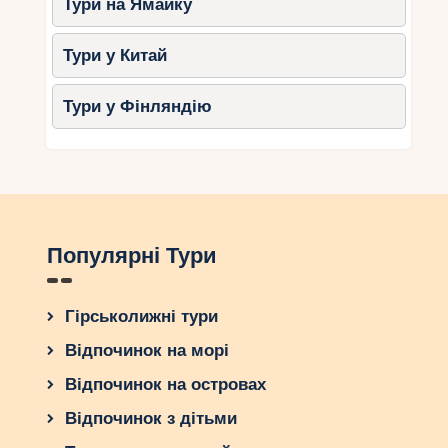
Тури на Ямайку
яскравою, насиченою та незабутньою!
Тури у Китай
Тури у Фінляндію
Популярні Тури
Гірськолижні тури
Відпочинок на морі
Відпочинок на островах
Відпочинок з дітьми