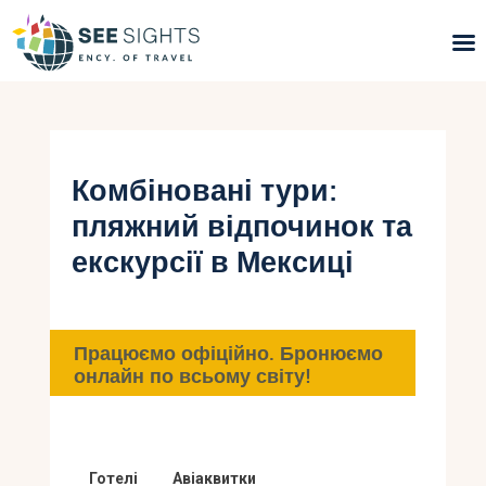
Пошук турів
Гарячі тури
Комбіновані тури:
пляжний відпочинок та
Типи Турів
екскурсії в Мексиці
Країни
Інфо
Працюємо офіційно. Бронюємо
онлайн по всьому світу!
Блог
Контакти