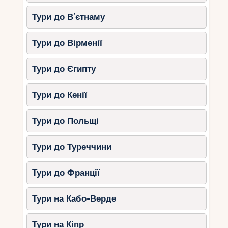
Визначте, які місця хочете відвідати, та створіть
Тури до В’єтнаму
план поїздки. Враховуйте транспортне
сполучення між містами.
Тури до Вірменії
2. Замовляйте заздалегідь
Тури до Єгипту
Комбіновані тури вимагають більш ретельного
Тури до Кенії
планування, тому готелі, квитки та екскурсії
краще забронювати заздалегідь.
Тури до Польщі
3. Враховуйте клімат
Тури до Туреччини
Перед вибором маршруту дізнайтесь, які погодні
умови на вас чекають у вибраних країнах.
Тури до Франції
4. Плануйте відпочинок між
Тури на Кабо-Верде
екскурсіями
Щоб не втомитись від насиченого графіка,
Тури на Кіпр