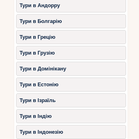
Тури в Андорру
Таїланд ідеально підходить для тих, хто хоче
поєднувати пляжний відпочинок із культурними
Тури в Болгарію
відкриттями.
Що подивитись:
Тури в Грецію
Бангкок
– чудові палаци, храми та
плавучі ринки.
Тури в Грузію
Аюттхая
– стародавнє місто з
приголомшливими храмами.
Тури в Домінікану
Пхі-Пхі та Пхукет
– райські пляжі та
блакитне море.
Тури в Естонію
Чіанг-Май
– культурний центр із
Тури в Ізраїль
монастирями та природними
заповідниками.
Тури в Індію
3.
Італія: Рим та узбережжя
Амальфі
Тури в Індонезію