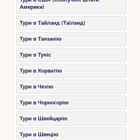
пам’яток.
Америки)
Що подивитись:
Тури в Тайланд (Таїланд)
Стамбул
– Блакитна мечеть, Собор
Святої Софії, палац Топкапи.
Тури в Танзанію
Каппадокія
– фантастичні пейзажі та
польоти на повітряних кулях.
Тури в Туніс
Анталія та Каш
– курорти з
найчистішими пляжами та
Тури в Хорватію
стародавніми руїнами.
Ефес
– одне з кращих античних міст,
Тури в Чехію
що збереглися.
Тури в Чорногорію
Як організувати
комбінований тур?
Тури в Швейцарію
Тури в Швецію
1. Виберіть маршрут