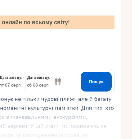
Ру
онлайн по всьому світу!
понує не тільки чудові пляжі, але й багату
номанітні культурні пам’ятки. Для тих, хто
ря з пізнавальними екскурсіями,
й варіант. У цій статті ми розповімо, як
нок та дослідження острова, які