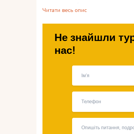
маршрути вибрати та які враження
Читати весь опис
Чому варто обра
Не знайшли тур
тур Кіпром?
нас!
Різноманітність вражень
– заміст
чергувати його із захоплюючими ек
Комфортний клімат
– тепла погод
активний відпочинок із купанням.
Багата історія
– острів пропонує ве
пам’яток.
Прекрасна природа
– гори Троодос
подорож незабутньою.