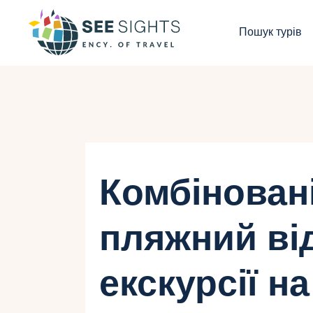
П
Пошук турів
Г
Т
К
І
Комбіновані
Б
пляжний ві
К
екскурсії на