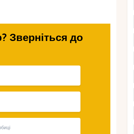
 на вас чекають.
ти комбінований
? Зверніться до
ь одноманітного відпочинку на пляжі можна
скурсіями.
а та м’яке море дозволяють поєднувати
личезну кількість історичних та археологічних
, заповідники та морські печери роблять