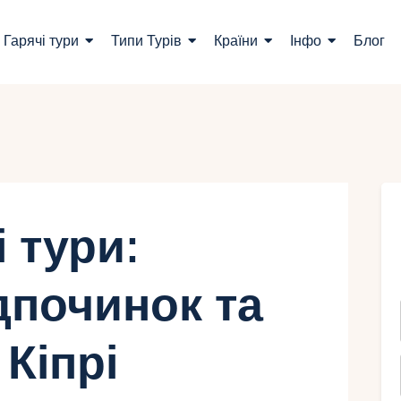
ошук турів
Гарячі тури
Типи Турів
Країни
Інфо
Блог
арячі тури
ипи Турів
раїни
нфо
 тури:
лог
дпочинок та
онтакти
 Кіпрі
Укр