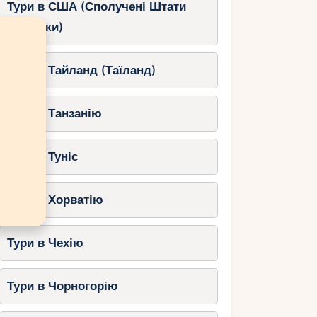
Тури в США (Сполучені Штати
Америки)
Тури в Тайланд (Таїланд)
Тури в Танзанію
Тури в Туніс
Тури в Хорватію
Тури в Чехію
Тури в Чорногорію