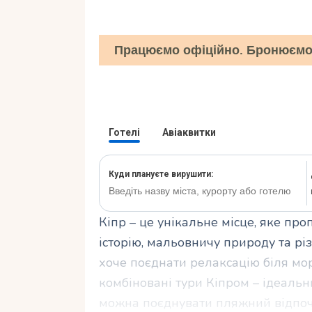
Працюємо офіційно. Бронюємо 
Кіпр – це унікальне місце, яке про
історію, мальовничу природу та різ
хоче поєднати релаксацію біля мо
комбіновані тури Кіпром – ідеальни
можна поєднувати пляжний відпочи