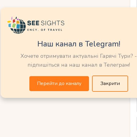
урсії для любителів
Наш канал в Telegram!
ії залишили свої сліди. У перервах між
Хочете отримувати актуальні Гарячі Тури? -
ти на екскурсії.
підпишіться на наш канал в Телеграм!
арк Пафосу
Перейти до каналу
Закрити
найкращих у Середземномор’ї.
икористовується для вистав.