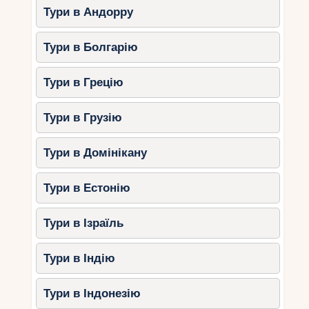
Тури в Андорру
Екскурсія до печери Сатурно –
підземне озеро з чистою водою.
Тури в Болгарію
Водні види спорту: дайвінг,
сноркелінг, віндсерфінг.
Тури в Грецію
Морська прогулянка на катамарані з
відвідин коралових рифів.
Тури в Грузію
2. Гавана + Тринідад + пляжі
Кайо-Санта-Марія
Тури в Домінікану
Цей маршрут ідеально підійде для тих, хто хоче
Тури в Естонію
насолодитися історією, атмосферою
колоніальних міст та пляжами високого класу.
Тури в Ізраїль
Що можна побачити в Тринідаді?
Тури в Індію
Майор – серце історичного центру
міста.
Тури в Індонезію
Музей романтики – знайомство із