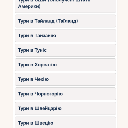
Історичний центр – перше іспанське
Америки)
місто Куби.
Тропічні плантації какао та дегустація
Тури в Тайланд (Таїланд)
справжнього кубинського шоколаду.
Тури в Танзанію
Пляжний відпочинок у Ольгині
Пляж Гуардалавака – один із
Тури в Туніс
найкрасивіших на Кубі.
Дайвінг серед коралових рифів.
Тури в Хорватію
Прогулянки мальовничими бухтами
та лісами.
Тури в Чехію
Поради для мандрівників
Тури в Чорногорію
Вибирайте зручний маршрут
. Якщо
Тури в Швейцарію
ви хочете дослідити культуру, краще
вибрати тур із відвідуванням
Тури в Швецію
Тринідаду або Сантьяго-де-Куба.