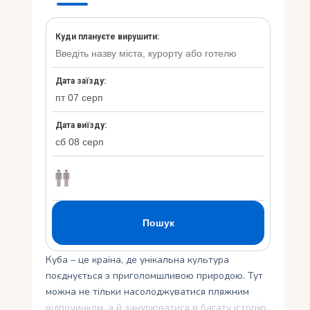
Укр
Ру
Куба – це країна, де унікальна культура
поєднується з приголомшливою природою. Тут
можна не тільки насолоджуватися пляжним
відпочинком, а й занурюватися в багату історію