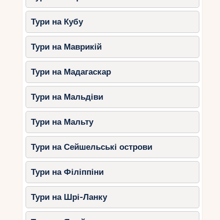
Комбіновані тури Кубою дозволяють за одну
Тури на Кубу
поїздку відкрити кілька граней цієї дивовижної
країни. Незалежно від того, чи виберете ви
Тури на Маврикій
класичний маршрут Гавана + Варадеро,
колоніальний Тринідад + пляжі Кайо-Санта-
Тури на Мадагаскар
Марія або досліджуєте східну Кубу, ваша
подорож буде насиченою та незабутньою.
Тури на Мальдіви
Насолоджуйтесь піщаними пляжами, вивчайте
історію, пробуйте місцеві делікатеси та
вбирайте ритми сальси – Куба чекає на вас!
Тури на Мальту
Тури на Сейшельські острови
Тури на Філіппіни
Тури на Шрі-Ланку