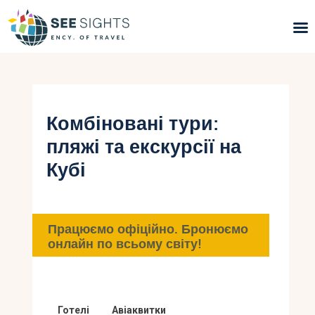
Пошук турів
Гарячі тури
Комбіновані тури:
пляжі та екскурсії на
Типи Турів
Кубі
Країни
Інфо
Працюємо офіційно. Бронюємо
онлайн по всьому світу!
Блог
Контакти