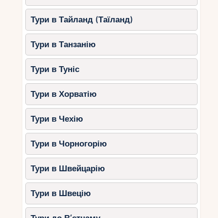
барракуд і навіть марлін.
Види риболовлі на Кайо-Ларго:
Тури в Тайланд (Таїланд)
Глибоководна риболовля.
Тури в Танзанію
Риболовля з катамараном.
Традиційна кубинська риболовля з
Тури в Туніс
місцевими рибалками.
Тури в Хорватію
4. Круїзи на катамарані та
човнові прогулянки
Тури в Чехію
Осінь – це чудовий час для морських
прогулянок. Спокійне море і сприятлива погода
Тури в Чорногорію
роблять подорож Карибським морем
незабутнім.
Тури в Швейцарію
Популярні маршрути:
Тури в Швецію
Прогулянка навколо острова з
зупинками на найкращих пляжах.