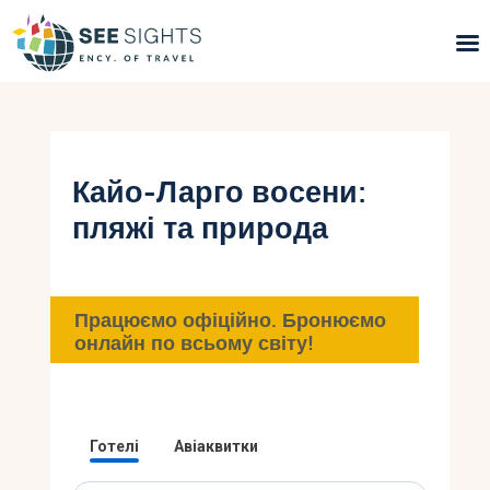
Пошук турів
Гарячі тури
Кайо-Ларго восени:
пляжі та природа
Типи Турів
Країни
Працюємо офіційно. Бронюємо
Інфо
онлайн по всьому світу!
Блог
Контакти