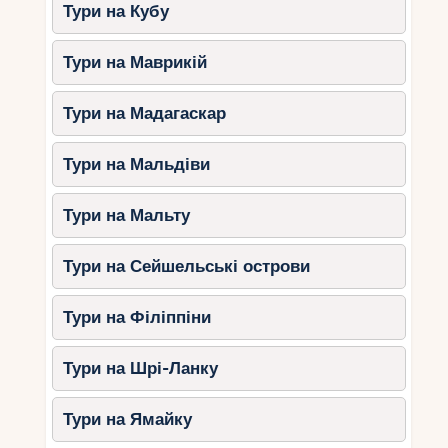
комфортними номерами.
Тури на Кубу
Поради мандрівникам
Тури на Маврикій
Беріть із собою готівку.
На Кайо-
Тури на Мадагаскар
Ларго мало банкоматів, а картки
приймають не скрізь.
Тури на Мальдіви
Захистіть себе від сонця.
Навіть
восени сонце на Кубі залишається
активним.
Тури на Мальту
Заздалегідь бронюйте
квитки.
Осінній сезон хоч і не пік, але
Тури на Сейшельські острови
номери у добрих готелях
розбираються швидко.
Тури на Філіппіни
Спробуйте місцеві страви.
Кайо-
Ларго славиться свіжими
Тури на Шрі-Ланку
морепродуктами, коктейлями та
кубинською кавою.
Тури на Ямайку
Візьміть підводну