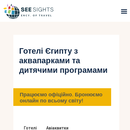
Пошук турів
Гарячі тури
Готелі Єгипту з
аквапарками та
Типи Турів
дитячими програмами
Країни
Інфо
Працюємо офіційно. Бронюємо
онлайн по всьому світу!
Блог
Контакти