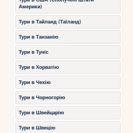
з кращих аквапарків в Шарм-ель-Шейху.
Америки)
Особливості:
Тури в Тайланд (Таїланд)
Понад 20 водних гірок.
Ігрові майданчики та дитячий клуб.
Тури в Танзанію
Зручні сімейні номери.
Чому вибрати:
Активний відпочинок
Тури в Туніс
та море емоцій для дітей та
дорослих.
Тури в Хорватію
7.
Pickalbatros Aqua Park (Шарм-
Тури в Чехію
ель-Шейх)
Цей готель пропонує аквапарк, який стане
Тури в Чорногорію
справжнім раєм для дітей.
Особливості:
Тури в Швейцарію
Велика кількість басейнів та гір.
Тури в Швецію
Дитячі розважальні програми.