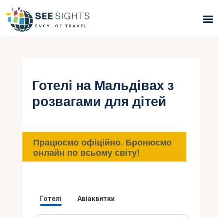
Пошук турів
Гарячі тури
Готелі на Мальдівах з
розвагами для дітей
Типи Турів
Країни
Працюємо офіційно. Бронюємо
Інфо
онлайн по всьому світу!
Блог
Контакти