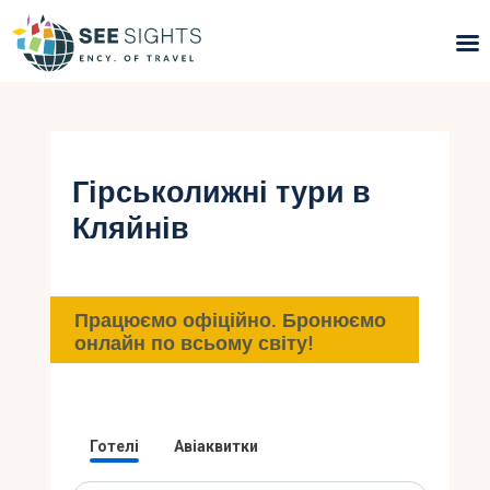
Пошук турів
Гарячі тури
Гірськолижні тури в
Кляйнів
Типи Турів
Країни
Працюємо офіційно. Бронюємо
Інфо
онлайн по всьому світу!
Блог
Контакти