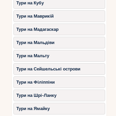
завжди радуватиме вас своєю прекрасною
Тури на Кубу
красою, залишаючи після себе лише одне
питання: «Коли повернутися сюди ще раз?».
Тури на Маврикій
Тури на Мадагаскар
Тури на Мальдіви
Тури на Мальту
Тури на Сейшельські острови
Тури на Філіппіни
Тури на Шрі-Ланку
Тури на Ямайку