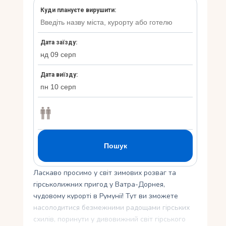
Укр
Ру
Ласкаво просимо у світ зимових розваг та
гірськолижних пригод у Ватра-Дорнея,
чудовому курорті в Румунії! Тут ви зможете
насолодитися безмежними радощами гірських
схилів, поринути у дивовижний світ гірського