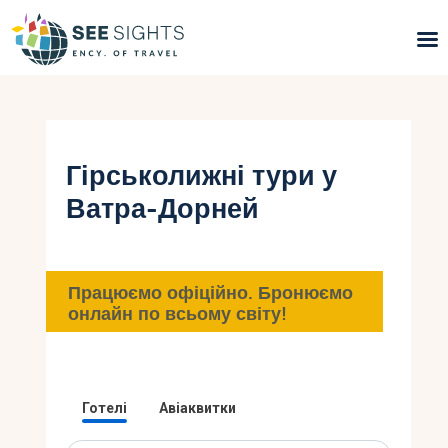
Пошук турів
Гарячі тури
Гірськолижні тури у
Ватра-Дорней
Типи Турів
Країни
Працюємо офіційно. Бронюємо
Інфо
онлайн по всьому світу!
Блог
Контакти