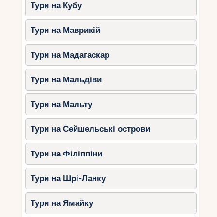
гірськолижних турів. Можливо, Ватра-Дорней
Тури на Кубу
приховує ще багато цікавого та захоплюючого,
що варто дослідити. Приїжджайте у Ватра-
Тури на Маврикій
Дорней та відкрийте для себе всі її скарби!
Тури на Мадагаскар
Тури на Мальдіви
Тури на Мальту
Тури на Сейшельські острови
Тури на Філіппіни
Тури на Шрі-Ланку
Тури на Ямайку