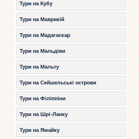
Тури на Кубу
спортивними досягненнями, а й познайомитись
із багатою культурою та традиціями фінського
Тури на Маврикій
народу. Відкрийте собі принадність фінських
гірськолижних курортів і знайдете нові
враження!
Тури на Мадагаскар
Тури на Мальдіви
Тури на Мальту
Тури на Сейшельські острови
Тури на Філіппіни
Тури на Шрі-Ланку
Тури на Ямайку