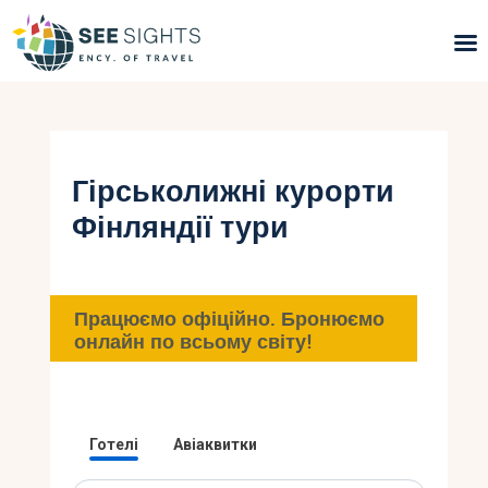
Пошук турів
Гарячі тури
Гірськолижні курорти
Фінляндії тури
Типи Турів
Країни
Працюємо офіційно. Бронюємо
Інфо
онлайн по всьому світу!
Блог
Контакти