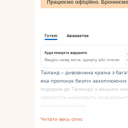
Працюємо офіційно. Бронюємо 
Таїланд – дивовижна країна з баг
яка пропонує безліч захоплюючих 
подорож до Таїланду з вашими ма
пропустіть можливість познайомити
цікавими місцями.
Читати весь опис
У цій статті ми розповімо вам про 