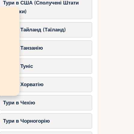
Тури в США (Сполучені Штати
Америки)
Тури в Тайланд (Таїланд)
Тури в Танзанію
Тури в Туніс
Тури в Хорватію
Тури в Чехію
Тури в Чорногорію