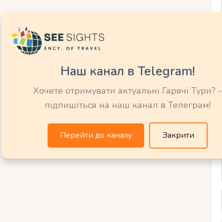
обливого
айські тури для
Наш канал в Telegram!
ідників?
Хочете отримувати актуальні Гарячі Тури? -
підпишіться на наш канал в Телеграм!
 пропонують безліч особливостей, які
німи. По-перше, Таїланд відомий своїми
Перейти до каналу
Закрити
одними ландшафтами, які дозволяють
тю флори та фауни.
ня національних парків, де діти можуть
слонів, мавп та різні види птахів. По-
 також пропонують багато цікавих