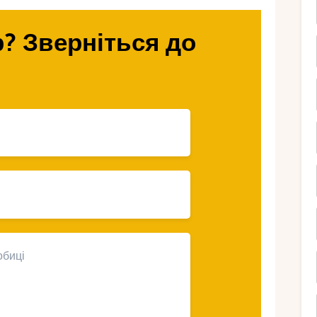
нують тайські тури для юних дослідників,
шної організації екскурсійної програми
? Зверніться до
ця варто
тьми в Таїланді?
 багато цікавих місць, які варто відвідати
трів Пхукет. Тут діти зможуть
лавати у теплому морі та навіть освоїти
трів Ко Самет, який славиться своєю
Тут можна провести час на природі,