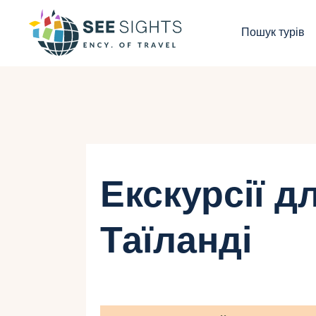
П
Пошук турів
Г
Т
К
І
Екскурсії дл
Б
Таїланді
К