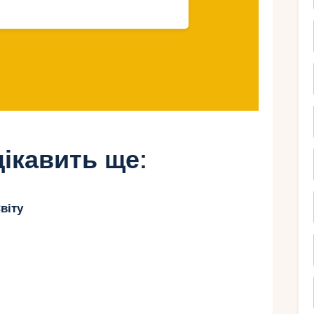
 або просто насолоджуватися купанням.
апарк «Рамаяна», розташований у Паттайї.
будь-який смак: гірки, басейни,
мати задоволення, а й розширити свої
ікавить ще:
деальну
я маленьких
віту
?
я маленьких мандрівників? Це питання