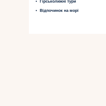
Гірськолижні тури
часто турбує батьків, які планують
Відпочинок на морі
врахувати інтереси та вікові особл
безпечною. По-перше, варто зверну
бути різноманітною та містити елем
Дітям подобаються яскраві місця, 
парки розваг. По-друге, необхідно
можливості дітей. Якщо дитина ще
мінімальним фізичним навантаже
Крім того, слід звернути увагу на 
наприклад, дитячих меню або ігров
проконсультуватися з дітьми самих
можуть допомогти вибрати найцікав