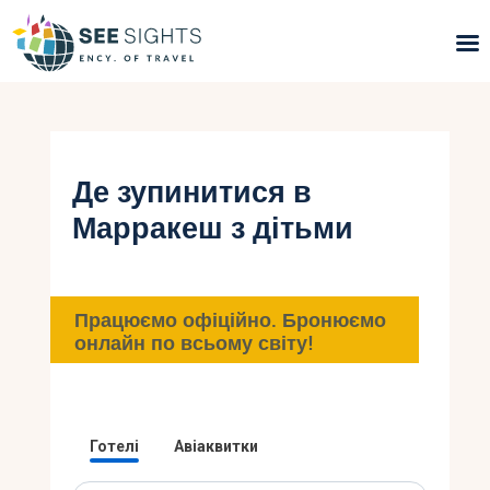
Пошук турів
Гарячі тури
Де зупинитися в
Марракеш з дітьми
Типи Турів
Країни
Працюємо офіційно. Бронюємо
Інфо
онлайн по всьому світу!
Блог
Контакти