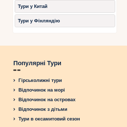
лише провести час разом, а й створити
Тури у Китай
особливі моменти, які залишатимуться у серцях
дітей на все життя.
Тури у Фінляндію
Популярні Тури
Гірськолижні тури
Відпочинок на морі
Відпочинок на островах
Відпочинок з дітьми
Тури в оксамитовий сезон