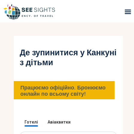
Пошук турів
Гарячі тури
Де зупинитися у Канкуні
з дітьми
Типи Турів
Країни
Працюємо офіційно. Бронюємо
Інфо
онлайн по всьому світу!
Блог
Контакти