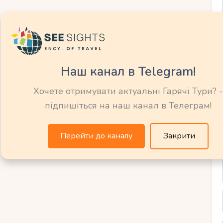
таменти чи
ибрати для
Наш канал в Telegram!
 проживання?
Хочете отримувати актуальні Гарячі Тури? -
підпишіться на наш канал в Телеграм!
о проживання на Рив’єра-Майя з дітьми
Перейти до каналу
Закрити
ть оренди сімейних апартаментів або
ільше простору та зручності для
те організувати кухню, що дозволить
вагами. Також в апартаментах є окрема