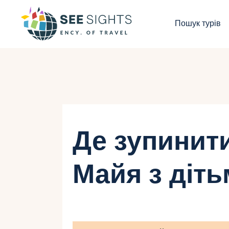
П
Пошук турів
Г
Т
К
І
Де зупинити
Б
Майя з діт
К