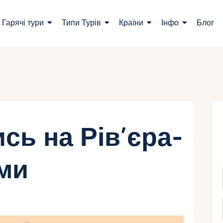
ошук турів
Гарячі тури
Типи Турів
Країни
Інфо
Блог
арячі тури
ипи Турів
раїни
нфо
сь на Рів’єра-
лог
ьми
онтакти
Укр