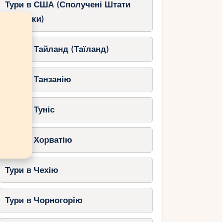
Тури в США (Сполучені Штати
Америки)
Тури в Тайланд (Таїланд)
Тури в Танзанію
Тури в Туніс
Тури в Хорватію
Тури в Чехію
Тури в Чорногорію