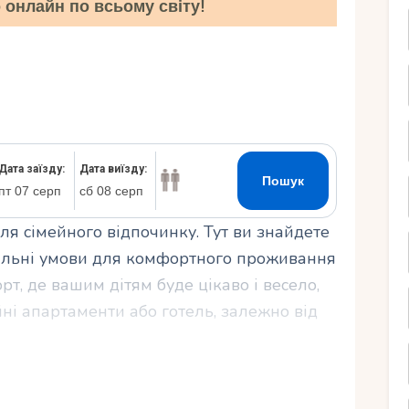
онлайн по всьому світу!
Ру
для сімейного відпочинку. Тут ви знайдете
деальні умови для комфортного проживання
рт, де вашим дітям буде цікаво і весело,
ні апартаменти або готель, залежно від
зваг для дітей, які допоможуть зробити