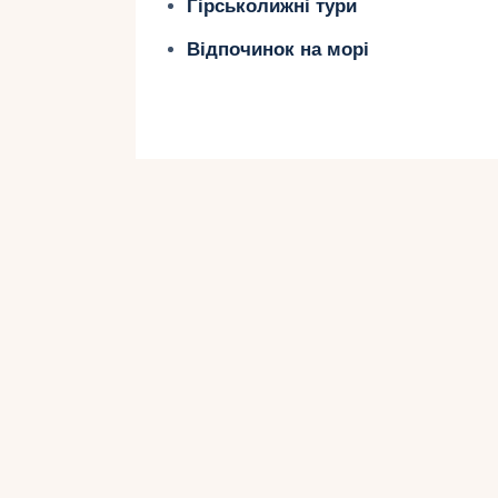
Гірськолижні тури
Відпочинок на морі
При виборі курорту на Рів’єра-Ма
врахувати інтереси та переваги ді
широкий спектр розваг та активно
та весело.
Деякі готелі на Рив’єра-Майя мають
можуть провести час у компанії од
наглядом досвідчених аніматорів. 
різноманітні спортивні заходи, веч
Для більш активного відпочинку з
можливістю занять водними видами
віндсерфінг.