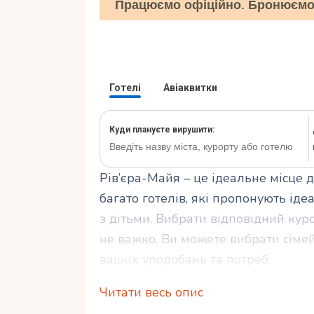
Працюємо офіційно. Бронюємо 
Рів’єра-Майя – це ідеальне місце 
багато готелів, які пропонують і
з дітьми. Вибрати відповідний куро
не важко. Ви можете вибрати сімей
ваших уподобань та потреб.
Читати весь опис
На Рів’єра-Майя також є безліч ро