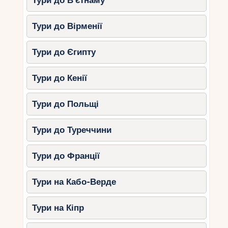
Тури до В’єтнаму
–
який бюджет, від недорогих таверн
до розкішних курортів.
Тури до Вірменії
Культура:
Критська культура і кухня
додадуть вашому торжеству
Тури до Єгипту
особливого колориту.
Тури до Кенії
Популярні локації на Криті
Ханья:
Це мальовниче місто на
Тури до Польщі
заході Криту відоме своєю
венеціанською гаванню. Тут можна
Тури до Туреччини
влаштувати весілля на набережній чи
одному з історичних будинків.
Тури до Франції
Ретимно:
Чарівне місто з вузькими
вуличками та старовинною фортецею
Тури на Кабо-Верде
– ідеальне місце для романтичної
церемонії.
Тури на Кіпр
Елафонісі пляж:
Один з
найкрасивіших пляжів Криту з