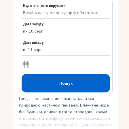
Укр
Ру
Греція – це країна, де кохання здається
природною частиною пейзажу. Блакитне море,
білі будинки, оливкові гаї та стародавні храми
створюють атмосферу, в якій хочеться сказати
«так» своїй другій половинці. Якщо ви мрієте про