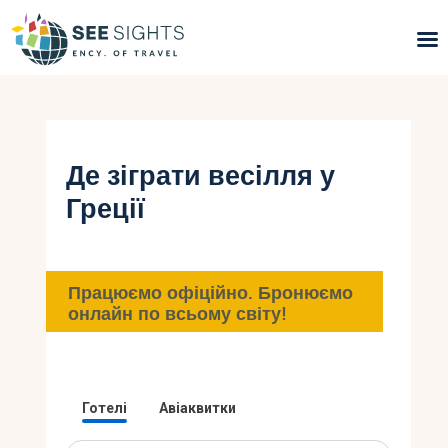
Пошук турів
Гарячі тури
Де зіграти весілля у
Греції
Типи Турів
Країни
Працюємо офіційно. Бронюємо
Інфо
онлайн по всьому світу!
Блог
Контакти