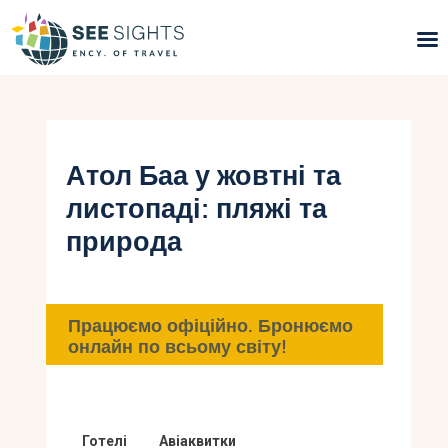
Пошук турів
Гарячі тури
Атол Баа у жовтні та
листопаді: пляжі та
Типи Турів
природа
Країни
Інфо
Працюємо офіційно. Бронюємо
онлайн по всьому світу!
Блог
Контакти