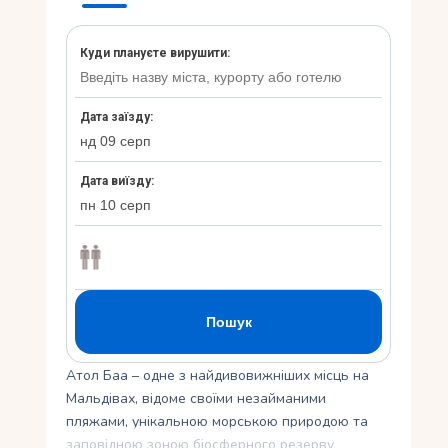
Укр
Ру
Атол Баа – одне з найдивовижніших місць на
Мальдівах, відоме своїми незайманими
пляжами, унікальною морською природою та
заповідною зоною біосферного резерву