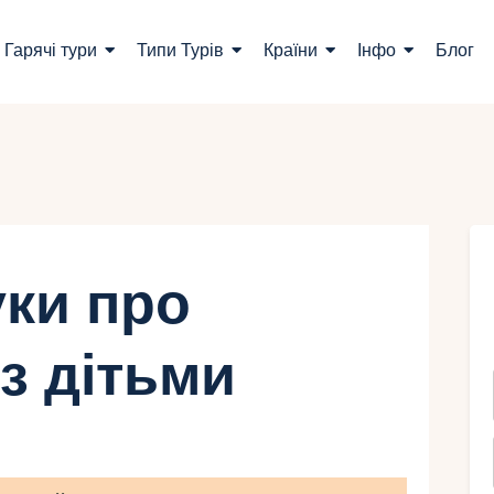
ошук турів
Гарячі тури
Типи Турів
Країни
Інфо
Блог
арячі тури
ипи Турів
раїни
нфо
уки про
лог
з дітьми
онтакти
Укр