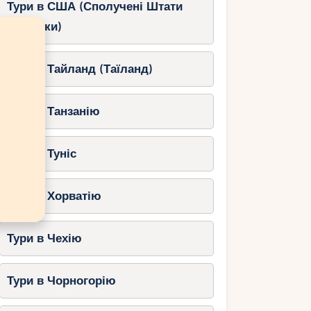
Тури в США (Сполучені Штати
Америки)
Тури в Тайланд (Таїланд)
Тури в Танзанію
Тури в Туніс
Тури в Хорватію
Тури в Чехію
Тури в Чорногорію