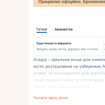
Працюємо офіційно. Бронюємо 
Агадір – ідеальне місце для сімей
місто, розташоване на узбережжі А
розваг та можливостей для відпочи
лише красиві пляжі та тепле море, 
розваг та цікавих екскурсій.
Читати весь опис
Готелі в Агадірі спеціально приз