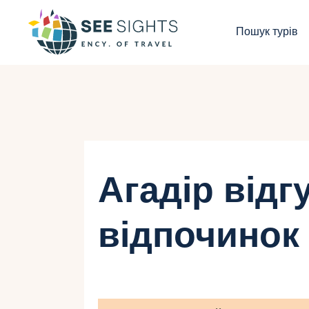
П
Пошук турів
Г
Т
К
І
Агадір відг
Б
відпочинок 
К