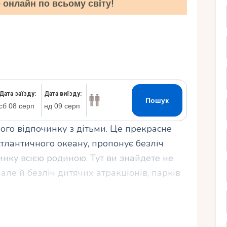
онлайн по всьому світу!
Ру
ного відпочинку з дітьми. Це прекрасне
тлантичного океану, пропонує безліч
нку всією родиною. Тут ви знайдете не
але й безліч дитячих атракціонів, парків
начені для комфортного проживання сімей