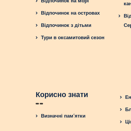
Відпочинок на морі
ка
Відпочинок на островах
Ві
Відпочинок з дітьми
Се
Тури в оксамитовий сезон
Корисно знати
Ен
Бл
Визначні пам’ятки
Ці