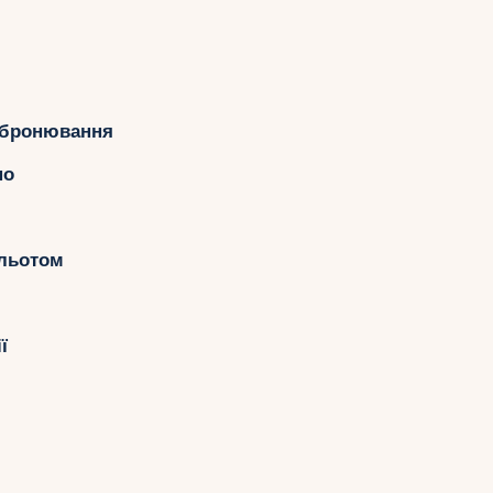
є бронювання
но
ельотом
ї