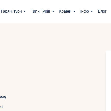
ошук турів
Гарячі тури
Типи Турів
Країни
Інфо
Блог
арячі тури
ипи Турів
раїни
нфо
лог
онтакти
ому
Укр
ні