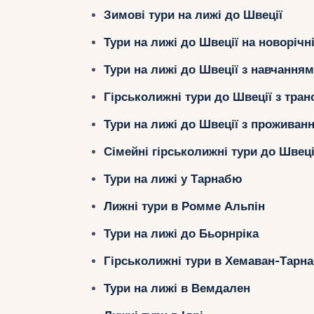
Зимові тури на лижі до Швеції
Тури на лижі до Швеції на новорічні
Тури на лижі до Швеції з навчанням
Гірськолижні тури до Швеції з тра
Тури на лижі до Швеції з проживан
Сімейні гірськолижні тури до Швеці
Тури на лижі у Тарнабю
Лижні тури в Ромме Альпін
Тури на лижі до Бьорнріка
Гірськолижні тури в Хемаван-Тарн
Тури на лижі в Вемдален