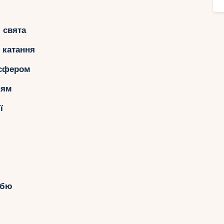
Ру
 свята
 катання
нсфером
ням
ї
абю