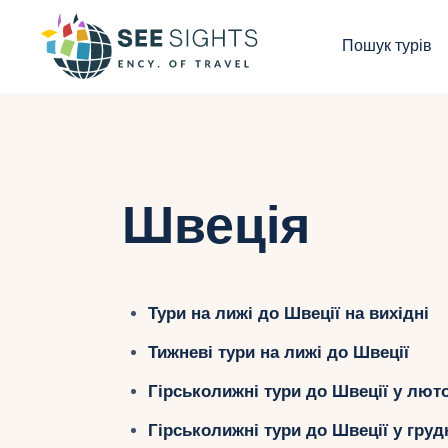
П
Пошук турів
Г
Т
К
Швеція
І
Б
Тури на лижі до Швеції на вихідні
К
Тижневі тури на лижі до Швеції
Гірськолижні тури до Швеції у лют
Гірськолижні тури до Швеції у груд