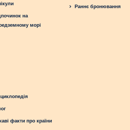
нікули
Раннє бронювання
дпочинок на
редземному морі
циклопедія
ог
каві факти про країни