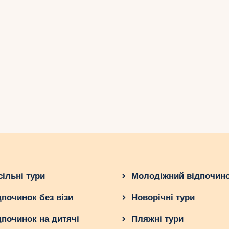
сільні тури
Молодіжний відпочин
дпочинок без візи
Новорічні тури
дпочинок на дитячі
Пляжні тури