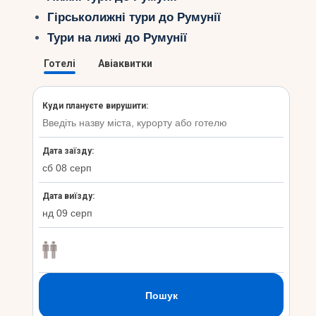
Гірськолижні тури до Румунії
Тури на лижі до Румунії