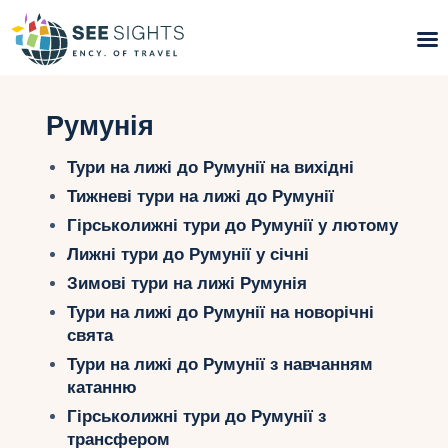
Пошук турів
Румунія
Гарячі тури
Тури на лижі до Румунії на вихідні
Тижневі тури на лижі до Румунії
Типи Турів
Гірськолижні тури до Румунії у лютому
Лижні тури до Румунії у січні
Країни
Зимові тури на лижі Румунія
Інфо
Тури на лижі до Румунії на новорічні
свята
Блог
Тури на лижі до Румунії з навчанням
катанню
Контакти
Гірськолижні тури до Румунії з
трансфером