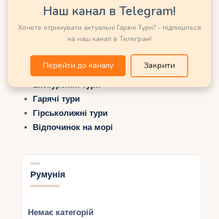
Наш канал в Telegram!
Хочете отримувати актуальні Гарячі Тури? - підпишіться
Можливо Вас зацікавить ще:
на наш канал в Телеграм!
Енциклопедія Курортів та Країн Світу
Перейти до каналу
Закрити
Пошук турів онлайн
Екскурсійні тури
Гарячі тури
Гірськолижні тури
Відпочинок на морі
Румунія
Немає категорій