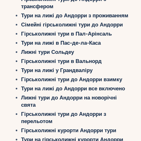
Укр
трансфером
Тури на лижі до Андорри з проживанням
Ру
Сімейні гірськолижні тури до Андорри
Гірськолижні тури в Пал-Арінсаль
Тури на лижі в Пас-де-ла-Каса
Лижні тури Сольдеу
Гірськолижні тури в Вальнорд
Тури на лижі у Грандваліру
Гірськолижні тури до Андорри взимку
Тури на лижі до Андорри все включено
Лижні тури до Андорри на новорічні
свята
Гірськолижні тури до Андорри з
перельотом
Гірськолижні курорти Андорри тури
Тури на гірськолижні курорти Андорри