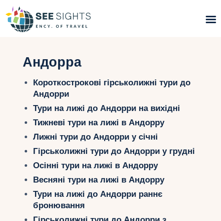
Пошук турів
Андорра
Гарячі тури
Короткострокові гірськолижні тури до
Андорри
Типи Турів
Тури на лижі до Андорри на вихідні
Тижневі тури на лижі в Андорру
Країни
Лижні тури до Андорри у січні
Інфо
Гірськолижні тури до Андорри у грудні
Осінні тури на лижі в Андорру
Блог
Весняні тури на лижі в Андорру
Тури на лижі до Андорри раннє
Контакти
бронювання
Гірськолижні тури до Андорри з