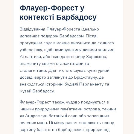
Флауер-Форест у
контексті Барбадосу
Відвідування Флауер-Фореста ідеально
доповнює подорож Барбадосом. Після
прогулянки садом можна вирушити до східного
узбережжя, щоб помилуватися дикими хвилями
Атлантики, або відвідати печеру Харрісона,
знамениту своїми сталактитами та
сталагмітами. Для тих, хто шукає культурний
досвід, варто заглянути до Бріджтауну, де
знаходяться історичні будівлі Парламенту та
музей Барбадосу.
Флауер-Форест також чудово поєднується з
іншими природними пам’ятками острова, такими
як Андромеди ботанічні сади або заповідник
зелених мавп. Ці місця разом створюють повну
картину багатства барбадоської природи від