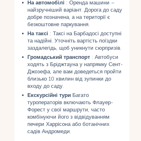
На автомобілі
: Оренда машини –
найзручніший варіант. Дорога до саду
добре позначена, а на території є
безкоштовне паркування.
На таксі
: Таксі на Барбадосі доступні
та надійні. Уточніть вартість поїздки
заздалегідь, щоб уникнути сюрпризів.
Громадський транспорт
: Автобуси
ходять з Бріджтауна у напрямку Сент-
Джозефа, але вам доведеться пройти
близько 10 хвилин від зупинки до
входу до саду.
Екскурсійні тури
Багато
туроператорів включають Флауер-
Форест у свої маршрути, часто
комбінуючи його з відвідуванням
печери Харрісона або ботанічних
садів Андромеди.