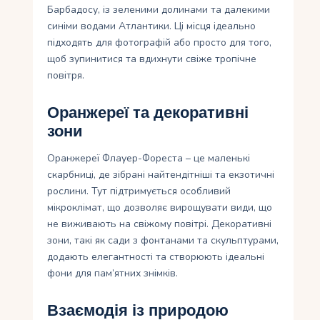
Барбадосу, із зеленими долинами та далекими
синіми водами Атлантики. Ці місця ідеально
підходять для фотографій або просто для того,
щоб зупинитися та вдихнути свіже тропічне
повітря.
Оранжереї та декоративні
зони
Оранжереї Флауер-Фореста – це маленькі
скарбниці, де зібрані найтендітніші та екзотичні
рослини. Тут підтримується особливий
мікроклімат, що дозволяє вирощувати види, що
не виживають на свіжому повітрі. Декоративні
зони, такі як сади з фонтанами та скульптурами,
додають елегантності та створюють ідеальні
фони для пам’ятних знімків.
Взаємодія із природою