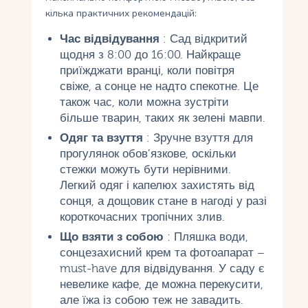
кілька практичних рекомендацій:
Час відвідування
: Сад відкритий
щодня з 8:00 до 16:00. Найкраще
приїжджати вранці, коли повітря
свіже, а сонце не надто спекотне. Це
також час, коли можна зустріти
більше тварин, таких як зелені мавпи.
Одяг та взуття
: Зручне взуття для
прогулянок обов’язкове, оскільки
стежки можуть бути нерівними.
Легкий одяг і капелюх захистять від
сонця, а дощовик стане в нагоді у разі
короткочасних тропічних злив.
Що взяти з собою
: Пляшка води,
сонцезахисний крем та фотоапарат –
must-have для відвідування. У саду є
невелике кафе, де можна перекусити,
але їжа із собою теж не завадить.