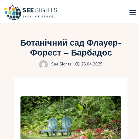
Пошук турів
Ботанічний сад Флауер-
Гарячі тури
Форест – Барбадос
See Sights
25.04.2025
Типи Турів
Країни
Інфо
Блог
Контакти