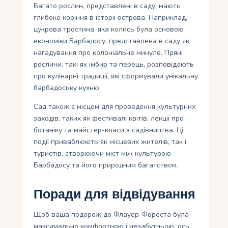
Багато рослин, представлені в саду, мають
глибоке коріння в історії острова. Наприклад,
цукрова тростина, яка колись була основою
економіки Барбадосу, представлена ​​в саду як
нагадування про колоніальне минуле. Пряні
рослини, такі як імбир та перець, розповідають
про кулінарні традиції, які сформували унікальну
барбадоську кухню.
Сад також є місцем для проведення культурних
заходів, таких як фестивалі квітів, лекції про
ботаніку та майстер-класи з садівництва. Ці
події приваблюють як місцевих жителів, так і
туристів, створюючи міст між культурою
Барбадосу та його природним багатством.
Поради для відвідування
Щоб ваша подорож до Флауер-Фореста була
максимально комфортною і незабутньою, ось