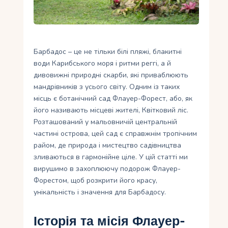
Укр
Барбадос – це не тільки білі пляжі, блакитні
води Карибського моря і ритми реггі, а й
дивовижні природні скарби, які приваблюють
мандрівників з усього світу. Одним із таких
місць є ботанічний сад Флауер-Форест, або, як
його називають місцеві жителі, Квітковий ліс.
Розташований у мальовничій центральній
частині острова, цей сад є справжнім тропічним
райом, де природа і мистецтво садівництва
зливаються в гармонійне ціле. У цій статті ми
вирушимо в захоплюючу подорож Флауер-
Форестом, щоб розкрити його красу,
унікальність і значення для Барбадосу.
Історія та місія Флауер-