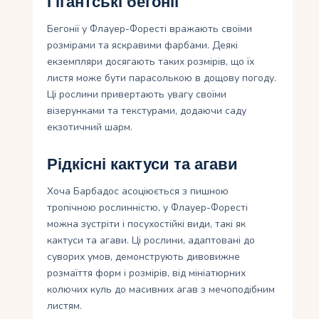
Гігантські бегонії
Бегонії у Флауер-Форесті вражають своїми
розмірами та яскравими фарбами. Деякі
екземпляри досягають таких розмірів, що їх
листя може бути парасолькою в дощову погоду.
Ці рослини привертають увагу своїми
візерунками та текстурами, додаючи саду
екзотичний шарм.
Рідкісні кактуси та агави
Хоча Барбадос асоціюється з пишною
тропічною рослинністю, у Флауер-Форесті
можна зустріти і посухостійкі види, такі як
кактуси та агави. Ці рослини, адаптовані до
суворих умов, демонструють дивовижне
розмаїття форм і розмірів, від мініатюрних
колючих куль до масивних агав з мечоподібним
листям.