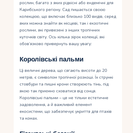
рослин, багато з яких рідкісні або ендемічні для
Карибського регіону. Сад пишається своєю
колекцією, що включає близько 100 видів, серед
яких можна знайти як місцеві, так і екзотичні
рослини, які привезені з інших тропічних
куточків світу. Ось кілька зірок колекції, які
обов’язково привернуть вашу увагу:
Королівські пальми
Ці величні дерева, що сягають висоти до 20
метрів, є символом тропічної розкоші. Їх стрункі
стовбури та пишні крони створюють тінь, під
якою так приємно сховатися від сонця.
Королівські пальми – це не тільки естетичне
задоволення, а й важливий елемент
екосистеми, що забезпечує укриття для птахів
та комах.