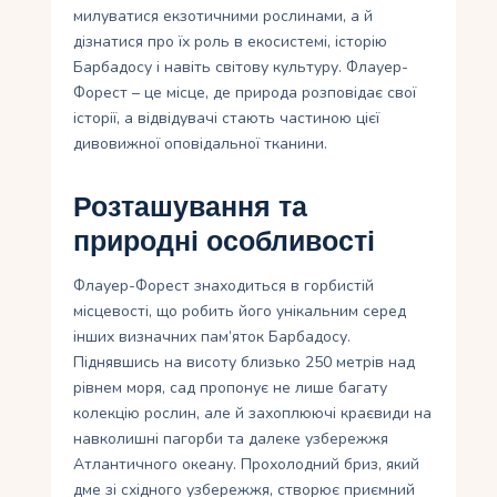
милуватися екзотичними рослинами, а й
дізнатися про їх роль в екосистемі, історію
Барбадосу і навіть світову культуру. Флауер-
Форест – це місце, де природа розповідає свої
історії, а відвідувачі стають частиною цієї
дивовижної оповідальної тканини.
Розташування та
природні особливості
Флауер-Форест знаходиться в горбистій
місцевості, що робить його унікальним серед
інших визначних пам’яток Барбадосу.
Піднявшись на висоту близько 250 метрів над
рівнем моря, сад пропонує не лише багату
колекцію рослин, але й захоплюючі краєвиди на
навколишні пагорби та далеке узбережжя
Атлантичного океану. Прохолодний бриз, який
дме зі східного узбережжя, створює приємний