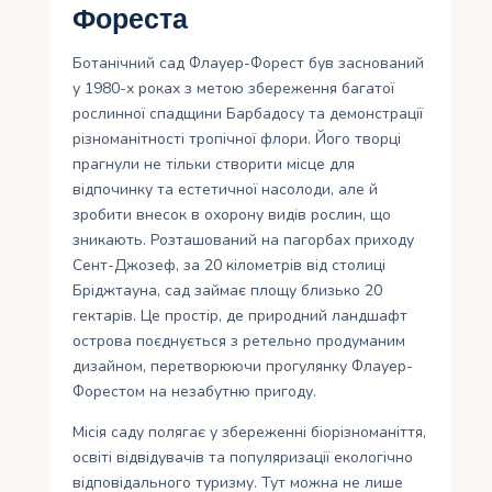
Фореста
Ботанічний сад Флауер-Форест був заснований
у 1980-х роках з метою збереження багатої
рослинної спадщини Барбадосу та демонстрації
різноманітності тропічної флори. Його творці
прагнули не тільки створити місце для
відпочинку та естетичної насолоди, але й
зробити внесок в охорону видів рослин, що
зникають. Розташований на пагорбах приходу
Сент-Джозеф, за 20 кілометрів від столиці
Бріджтауна, сад займає площу близько 20
гектарів. Це простір, де природний ландшафт
острова поєднується з ретельно продуманим
дизайном, перетворюючи прогулянку Флауер-
Форестом на незабутню пригоду.
Місія саду полягає у збереженні біорізноманіття,
освіті відвідувачів та популяризації екологічно
відповідального туризму. Тут можна не лише