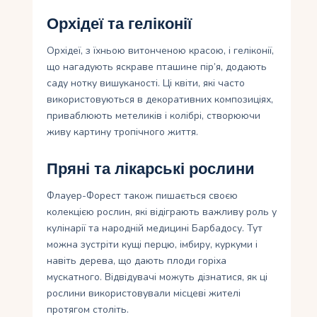
Орхідеї та геліконії
Орхідеї, з їхньою витонченою красою, і геліконії,
що нагадують яскраве пташине пір’я, додають
саду нотку вишуканості. Ці квіти, які часто
використовуються в декоративних композиціях,
приваблюють метеликів і колібрі, створюючи
живу картину тропічного життя.
Пряні та лікарські рослини
Флауер-Форест також пишається своєю
колекцією рослин, які відіграють важливу роль у
кулінарії та народній медицині Барбадосу. Тут
можна зустріти кущі перцю, імбиру, куркуми і
навіть дерева, що дають плоди горіха
мускатного. Відвідувачі можуть дізнатися, як ці
рослини використовували місцеві жителі
протягом століть.