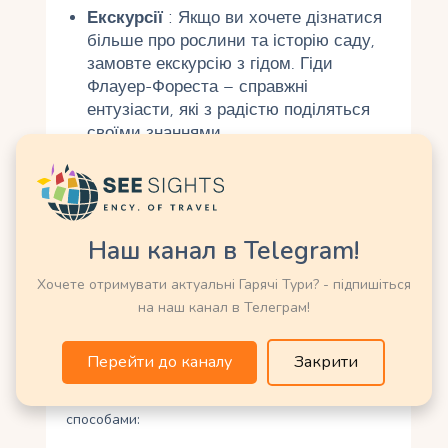
Екскурсії
: Якщо ви хочете дізнатися
більше про рослини та історію саду,
замовте екскурсію з гідом. Гіди
Флауер-Фореста – справжні
ентузіасти, які з радістю поділяться
своїми знаннями.
Фотографія
: Сад – рай для
фотографів. Не забудьте зарядити
камеру або телефон, щоб відобразити
яскраві квіти, екзотичні рослини та
Наш канал в Telegram!
панорамні види.
Хочете отримувати актуальні Гарячі Тури? - підпишіться
Як дістатися
на наш канал в Телеграм!
Флауер-Форест знаходиться в парафії Сент-
Перейти до каналу
Закрити
Джозеф, приблизно за 30 хвилин їзди від
Бріджтауна. Дістатися саду можна кількома
способами: