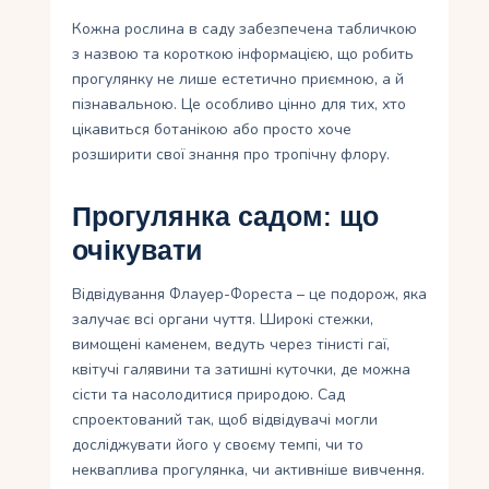
Кожна рослина в саду забезпечена табличкою
з назвою та короткою інформацією, що робить
прогулянку не лише естетично приємною, а й
пізнавальною. Це особливо цінно для тих, хто
цікавиться ботанікою або просто хоче
розширити свої знання про тропічну флору.
Прогулянка садом: що
очікувати
Відвідування Флауер-Фореста – це подорож, яка
залучає всі органи чуття. Широкі стежки,
вимощені каменем, ведуть через тінисті гаї,
квітучі галявини та затишні куточки, де можна
сісти та насолодитися природою. Сад
спроектований так, щоб відвідувачі могли
досліджувати його у своєму темпі, чи то
некваплива прогулянка, чи активніше вивчення.