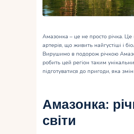
Амазонка – це не просто річка. Це
артерія, що живить найгустіші і бі
Вирушимо в подорож річкою Амазон
робить цей регіон таким унікальним
підготуватися до пригоди, яка змі
Амазонка: річ
світи