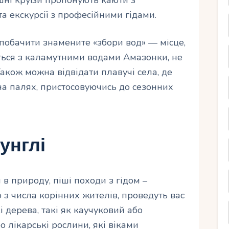
 екскурсії з професійними гідами.
 побачити знамените «збори вод» — місце,
ються з каламутними водами Амазонки, не
акож можна відвідати плавучі села, де
на палях, пристосовуючись до сезонних
унглі
в природу, піші походи з гідом –
то з числа корінних жителів, проведуть вас
і дерева, такі як каучуковий або
о лікарські рослини, які віками