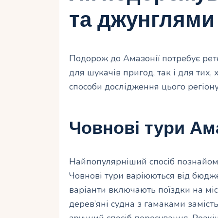
та джунглями
Подорож до Амазонії потребує рете
для шукачів пригод, так і для тих,
способи дослідження цього регіону
Човнові тури А
Найпопулярніший спосіб познайоми
Човнові тури варіюються від бюдж
варіанти включають поїздки на міс
дерев’яні судна з гамаками заміст
зручний спосіб пересування. Розкі