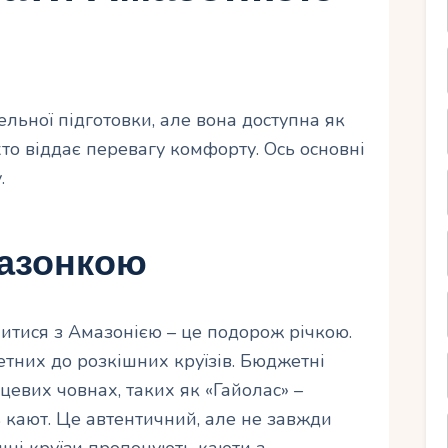
льної підготовки, але вона доступна як
 хто віддає перевагу комфорту. Ось основні
.
мазонкою
тися з Амазонією – це подорож річкою.
етних до розкішних круїзів. Бюджетні
цевих човнах, таких як «Гайолас» –
ь кают. Це автентичний, але не завжди
шні круїзи пропонують каюти з