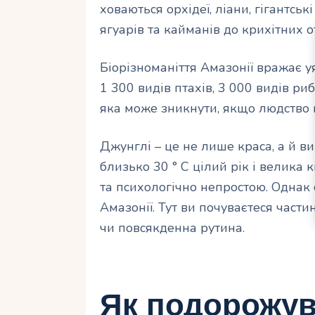
ховаються орхідеї, ліани, гігантськ
ягуарів та кайманів до крихітних 
Біорізноманіття Амазонії вражає уя
1 300 видів птахів, 3 000 видів ри
яка може зникнути, якщо людство 
Джунглі – це не лише краса, а й ви
близько 30 ° C цілий рік і велика
та психологічно непростою. Однак с
Амазонії. Тут ви почуваєтеся част
чи повсякденна рутина.
Як подорожу