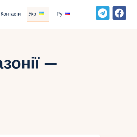
Контакти
Укр
Ру
зонії —