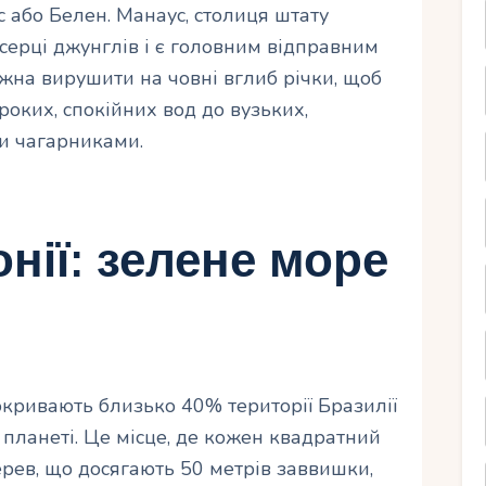
с або Белен. Манаус, столиця штату
серці джунглів і є головним відправним
жна вирушити на човні вглиб річки, щоб
роких, спокійних вод до вузьких,
ми чагарниками.
нії: зелене море
окривають близько 40% території Бразилії
 планеті. Це місце, де кожен квадратний
ерев, що досягають 50 метрів заввишки,