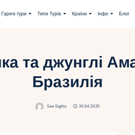
ошук турів
Гарячі тури
Типи Турів
Країни
Інфо
Блог
арячі тури
ипи Турів
раїни
ка та джунглі Ама
нфо
Бразилія
лог
онтакти
See Sights
30.04.2025
Укр