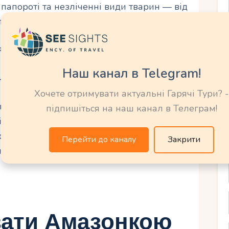
і папороті та незліченні види тварин — від
отруйних жаб.
ву. Тут мешкає близько 400 видів ссавців,
б і більше 40 000 видів рослин. екосистему,
Наш канал в Telegram!
не змінить своє ставлення до природи.
Хочете отримувати актуальні Гарячі Тури? -
клик. Висока вологість, температура
підпишіться на наш канал в Телеграм!
 кількість комах роблять подорож фізично
аме у цій дикості криється магія
Перейти до каналу
Закрити
иною чогось більшого, ніж міська метушня
вати Амазонкою