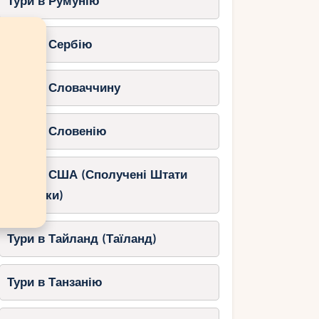
Тури в Румунію
Тури в Сербію
Тури в Словаччину
Тури в Словенію
Тури в США (Сполучені Штати
Америки)
Тури в Тайланд (Таїланд)
Тури в Танзанію