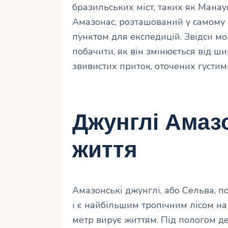
бразильських міст, таких як Манау
Амазонас, розташований у самому 
пунктом для експедицій. Звідси мо
побачити, як він змінюється від ши
звивистих приток, оточених густи
Джунглі Амазо
життя
Амазонські джунглі, або Сельва, п
і є найбільшим тропічним лісом на
метр вирує життям. Під пологом д