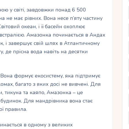
ою у світі, завдовжки понад 6 500
на не має рівних. Вона несе п’яту частину
Світовий океан, і її басейн охоплює
встралією. Амазонка починається в Андах
к, і завершує свій шлях в Атлантичному
у, де прісна вода навіть на десятки
 Вона формує екосистему, яка підтримує
омах, багато з яких досі не вивчені. Для
, тикуна та каяпо, Амазонка – це
 будинок. Для мандрівника вона стає
ої правила.
нається в одному з великих