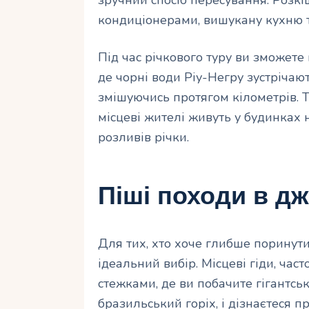
кондиціонерами, вишукану кухню та
Під час річкового туру ви зможете
де чорні води Ріу-Негру зустріча
змішуючись протягом кілометрів. Т
місцеві жителі живуть у будинках 
розливів річки.
Піші походи в дж
Для тих, хто хоче глибше поринути 
ідеальний вибір. Місцеві гіди, час
стежками, де ви побачите гігантськ
бразильський горіх, і дізнаєтеся пр