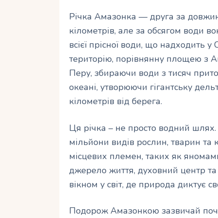
Річка Амазонка — друга за довжин
кілометрів, але за обсягом води во
всієї прісної води, що надходить у 
територію, порівнянну площею з А
Перу, збираючи води з тисяч прито
океані, утворюючи гігантську дельт
кілометрів від берега.
Ця річка – не просто водний шлях.
мільйони видів рослин, тварин та к
місцевих племен, таких як яномами
джерело життя, духовний центр та
вікном у світ, де природа диктує св
Подорож Амазонкою зазвичай почи