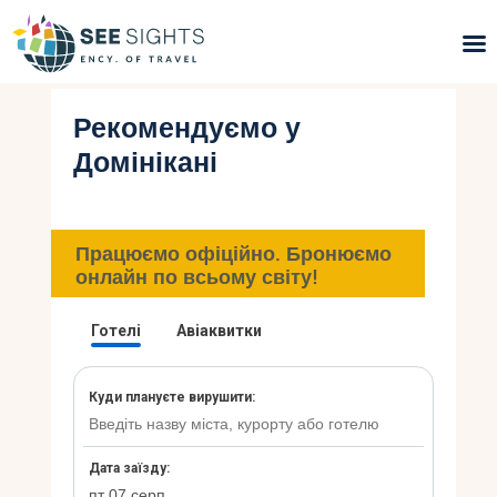
Рекомендуємо у
Пошук турів
Домінікані
Гарячі тури
Типи Турів
Працюємо офіційно. Бронюємо
онлайн по всьому світу!
Країни
Інфо
Блог
Контакти