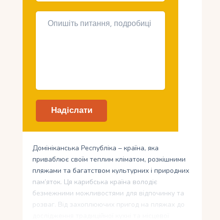
Домініканська Республіка – країна, яка
приваблює своїм теплим кліматом, розкішними
пляжами та багатством культурних і природних
пам’яток. Ця карибська країна володіє
безмежними можливостями для відпочинку та
розваг. Від захоплюючих пригод на пляжах до
дослідження традиційної кухні та місцевої