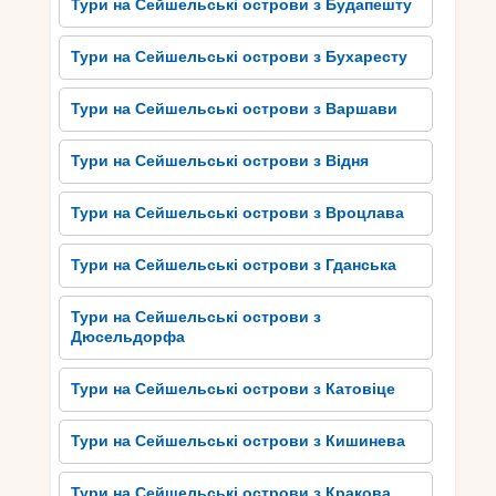
Тури на Сейшельські острови з Будапешту
Занурення в історію та
Тури на Сейшельські острови з Бухаресту
культуру Сейшельських
островів
Тури на Сейшельські острови з Варшави
Занурення в історію та культуру Сейшельських
Тури на Сейшельські острови з Відня
островів Сейшельські острови мають багату
історію та культуру, які варто дослідити.
Тури на Сейшельські острови з Вроцлава
Подорожуючи на Атолл Альфонс, ви матимете
унікальну можливість познайомитися з цим
Тури на Сейшельські острови з Гданська
багатим спадком. Ви можете відвідати музеї, де
представлені артефакти та історичні реліквії,
Тури на Сейшельські острови з
що розповідають про минуле островів. Також ви
Дюсельдорфа
можете відвідати мальовничі села і побачити
традиційний спосіб життя місцевих жителів.
Тури на Сейшельські острови з Катовіце
Культура Сейшельських островів є сумішшю
африканської, європейської та індо-океанської
Тури на Сейшельські острови з Кишинева
спадщини, що виявляється у мистецтві, музиці,
танцях та кулінарних традиціях.
Тури на Сейшельські острови з Кракова