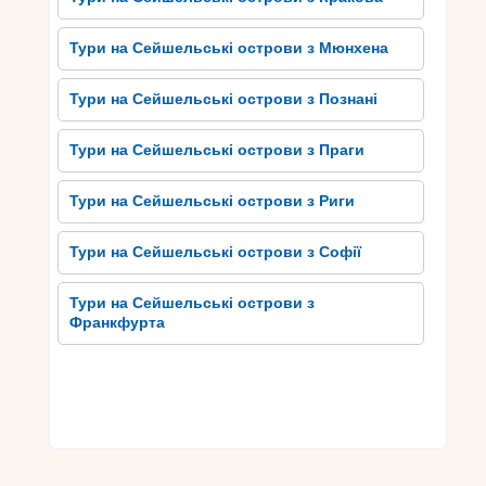
Насолоджуйтесь фольклорними шоу, де вам
продемонструють мистецтво та традиції
Тури на Сейшельські острови з Мюнхена
Сейшельських островів. Занурення в історію та
культуру Сейшельських островів на Атолл
Тури на Сейшельські острови з Познані
Альфонс буде незабутньою подорожжю для
кожного любителя екзотичних пригод.
Тури на Сейшельські острови з Праги
Смаки Сейшельської кухні:
Тури на Сейшельські острови з Риги
насолоджуйтесь
Тури на Сейшельські острови з Софії
гастрономічним розмаїттям
Тури на Сейшельські острови з
Сейшельська кухня – це справжнє задоволення
Франкфурта
для смакових рецепторів. Завдяки своєму
гастрономічному розмаїттю, вона пропонує
незабутні враження для будь-якого гурмана.
Одним з найпопулярніших страв є карі з
морепродуктами, яке часто готують з локально
виловлених риб і морепродуктів, таких як
лангустини, креветки та кальмари.