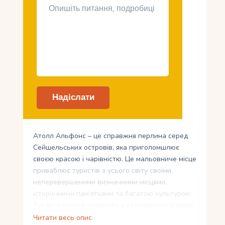
Атолл Альфонс – це справжня перлина серед
Сейшельських островів, яка приголомшлює
своєю красою і чарівністю. Це мальовниче місце
приваблює туристів з усього світу своїми
неперевершеними визначними місцями,
історичними пам’ятками та багатою культурою.
Тут ви зможете поринути у захоплюючу історію
Сейшельських островів, насолодитись смаками
Читати весь опис