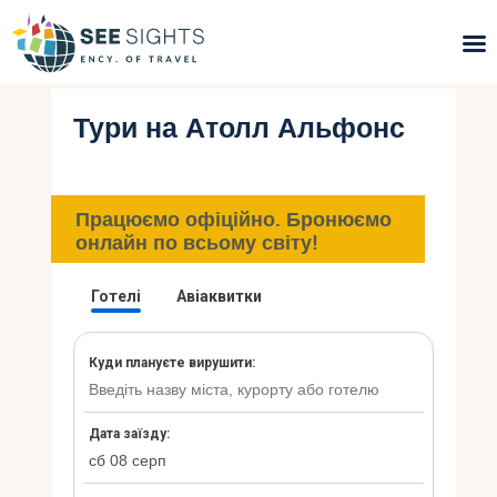
Тури на Атолл Альфонс
Пошук турів
Гарячі тури
Працюємо офіційно. Бронюємо
Типи Турів
онлайн по всьому світу!
Країни
Інфо
Блог
Контакти