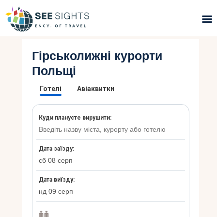
Гірськолижні курорти
Пошук турів
Польщі
Гарячі тури
Типи Турів
Країни
Інфо
Блог
Контакти