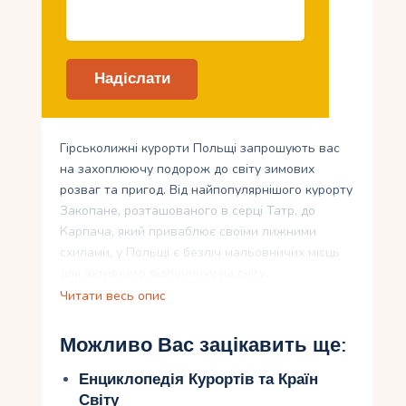
Гірськолижні курорти Польщі запрошують вас
на захоплюючу подорож до світу зимових
розваг та пригод. Від найпопулярнішого курорту
Закопане, розташованого в серці Татр, до
Карпача, який приваблює своїми лижними
схилами, у Польщі є безліч мальовничих місць
для активного відпочинку на снігу.
Читати весь опис
Ви можете провести час на своєму обраному
курорті, такому як Криніца або Устрікі Дольні, де
Можливо Вас зацікавить ще:
поєднуються гармонія з природою та велич гір.
Шклярська Поремба надасть екстремальний
Енциклопедія Курортів та Країн
відпочинок для адреналіну шукачів, тоді як Щірк
Світу