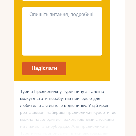
Тури в Гірськолижну Туреччину з Талліна
можуть стати незабутнім пригодою для
любителів активного відпочинку. У цій країні
розташовані найкращі гірськолижні курорти, де
можна насолодитися захоплюючими спусками
на лижах та сноубордах. Але гірськолижна
Туреччина пропонує не тільки екстремальні