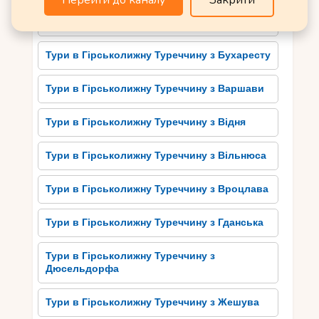
Перейти до каналу
Закрити
Туристичні атракції та
Тури в Гірськолижну Туреччину з
культурне спадщина
Будапешту
Туреччини
Тури в Гірськолижну Туреччину з Бухаресту
Туреччина приваблює туристів своїми багатими
туристичними атракціями та культурним
Тури в Гірськолижну Туреччину з Варшави
спадщиною. Одним з найвідоміших місць, які
варто відвідати, є Стамбул – мегаполіс, де
Тури в Гірськолижну Туреччину з Відня
зустрічаються східна та західна культури. Тут
можна побачити славнозвісну головну мечеть
Тури в Гірськолижну Туреччину з Вільнюса
Синана, старовинний дворець Топкапі і
знаменитий Гранд-Базар, де можна придбати
Тури в Гірськолижну Туреччину з Вроцлава
різноманітні сувеніри та товари.
Тури в Гірськолижну Туреччину з Гданська
Іншою популярною туристичною визначною
пам’яткою є Пергамонський акрополь –
Тури в Гірськолижну Туреччину з
археологічний комплекс з руїнами
Дюсельдорфа
давньогрецького міста Пергамон. Також варто
відвідати Каппадокію, де можна побачити
Тури в Гірськолижну Туреччину з Жешува
унікальні скелясті формації і готелі, викладені в