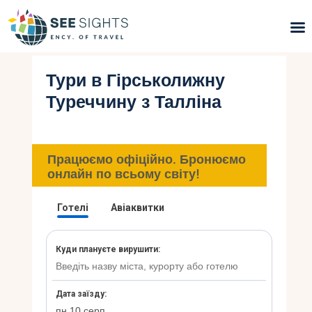
Тури в Гірськолижну
Пошук турів
Туреччину з Талліна
Гарячі тури
Типи Турів
Працюємо офіційно. Бронюємо
онлайн по всьому світу!
Країни
Інфо
Блог
Контакти