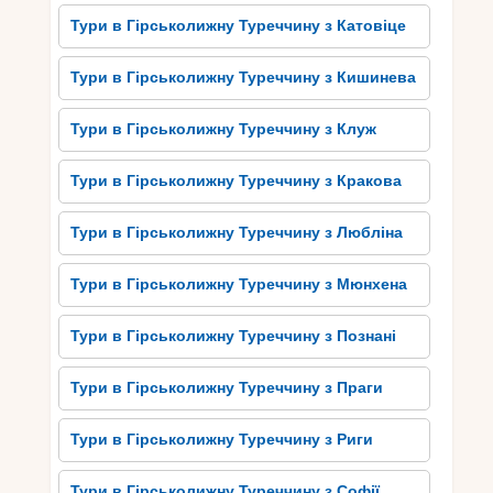
скелях.
Тури в Гірськолижну Туреччину з Катовіце
Крім цього, Туреччина славиться своєю
культурною спадщиною. Вона має багатий
Тури в Гірськолижну Туреччину з Кишинева
історичний та архітектурний спадок, який
охоплює епохи влади римлян, візантійців і
Тури в Гірськолижну Туреччину з Клуж
османської імперії. Таким чином, туристи можуть
насолоджуватися великим вибором храмових
Тури в Гірськолижну Туреччину з Кракова
комплексів, фортець, палаців і археологічних
розкопок, що розповідають історичну історію
Тури в Гірськолижну Туреччину з Любліна
Туреччини.
Тури в Гірськолижну Туреччину з Мюнхена
Смачна турецька кухня для
Тури в Гірськолижну Туреччину з Познані
справжніх гурманів
Турецька кухня відома своєю розмаїтістю і
Тури в Гірськолижну Туреччину з Праги
багатством смаків, що неодмінно задовольнять
найвибагливіших гурманів. Для справжніх
Тури в Гірськолижну Туреччину з Риги
шанувальників смачної їжі, поїздка до
гірськолижної Туреччини з Талліна буде
Тури в Гірськолижну Туреччину з Софії