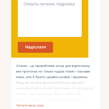
Аланія – це привабливе місце для відпочинку,
яке пропонує не тільки чудові пляжі і ласкаве
море, але й безліч цікавих розваг і вражень.
Якщо ви хочете дізнатися більше про цей
захоплюючий куточок Туреччини, то екскурсії в
Аланії – це саме те, що вам потрібно. Ви
зможете оглянути найвизначніші пам’ятки
минулого, відвідати захоплюючі музеї та галереї
Читати весь опис