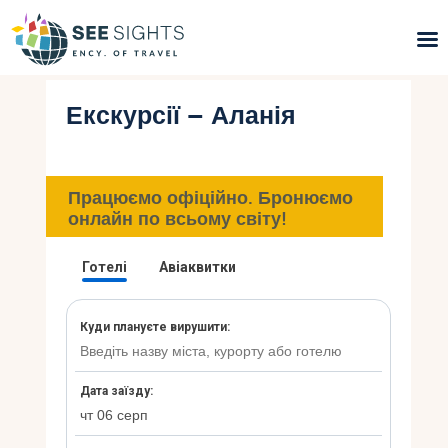
Екскурсії – Аланія
Пошук турів
Гарячі тури
Працюємо офіційно. Бронюємо
Типи Турів
онлайн по всьому світу!
Країни
Інфо
Блог
Контакти