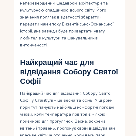
неперевершеним шедевром архітектури та
культурною спадщиною всього свiту. Його
значення полягає в здатностi зберегти і
передати нам епоху Византiйсько-Османської
історii, яка завжди буде привертати увагу
любителiв культури та шанувальникiв
витонченостi.
Найкращий час для
відвідання Собору Святої
Софії
Найкращий час для відвідання Собору Святої
Софії у Стамбулі – це весна та осінь. У ці роки
пори тут панують найбільш комфортні погодні
умови, коли температура повітря є м’якою і
приємною для прогулянок. Весна, зокрема
квітень і травень, пропонує своїм відвідувачам
красиве квітуче оточення, коли весь парк