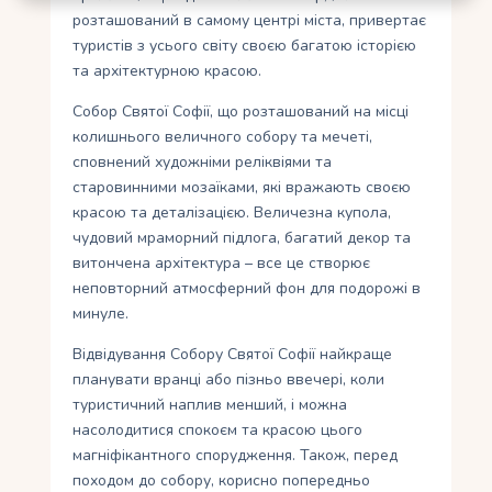
розташований в самому центрі міста, привертає
туристів з усього світу своєю багатою історією
та архітектурною красою.
Собор Святої Софії, що розташований на місці
колишнього величного собору та мечеті,
сповнений художніми реліквіями та
старовинними мозаїками, які вражають своєю
красою та деталізацією. Величезна купола,
чудовий мраморний підлога, багатий декор та
витончена архітектура – все це створює
неповторний атмосферний фон для подорожі в
минуле.
Відвідування Собору Святої Софії найкраще
планувати вранці або пізньо ввечері, коли
туристичний наплив менший, і можна
насолодитися спокоєм та красою цього
магніфікантного спорудження. Також, перед
походом до собору, корисно попередньо