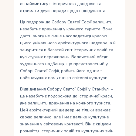
ознайомитися з історичною довідкою та
отримати деякі поради щодо відвідування.
Ця подорож до Собору Святої Софії залишить
незабутнє враження у кожного туриста. Вона
дасть змогу не лише насолодитися красою
цього унікального архітектурного шедевра, а й
зануритися в багатий світ історичних подій та
культурних переживань. Величезний обсяг
художнього надбання, що представлений у
Соборі Святої Софії, робить його одним з
найзначущих пам’ятників світової культури.
Відвідування Собору Святої Софії у Стамбулі –
це незабутнє подорожжя до історичної краси,
яке залишить враження на кожного туриста.
Цей архітектурний шедевр не тільки вражає
своєю величчю, але і має велике культурне
значення у світовому контексті. Він є свідком
розмаїття історичних подій та культурних змін,