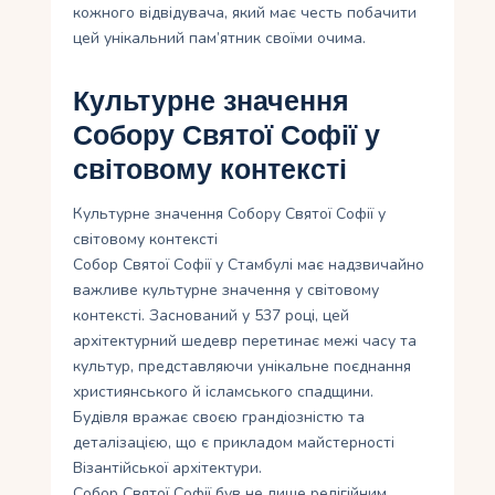
кожного відвідувача, який має честь побачити
цей унікальний пам’ятник своїми очима.
Культурне значення
Собору Святої Софії у
світовому контексті
Культурне значення Собору Святої Софії у
світовому контексті
Собор Святої Софії у Стамбулі має надзвичайно
важливе культурне значення у світовому
контексті. Заснований у 537 році, цей
архітектурний шедевр перетинає межі часу та
культур, представляючи унікальне поєднання
християнського й ісламського спадщини.
Будівля вражає своєю грандіозністю та
деталізацією, що є прикладом майстерності
Візантійської архітектури.
Собор Святої Софії був не лише релігійним