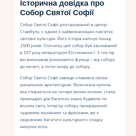
Історична довідка про
Собор Святої Софії
Собор Святої Софії, розташований в центрі
Стамбулу, є одним з найвизначніших пам’яток
світової культури. Його історія налічує понад
1500 років. Спочатку цей собор був заснований
в 537 році імператором Юстиніаном I. З тих пір
він виконував різноманітні функції – від собору
до мечеті, а потім знову до собору.
Собор Святої Софії завжди славився своєю
унікальною архітектурою. Величезна купола,
яка спирається на чотири великі колони, стала
прикладом для багатьох інших будівель по
всьому світу. Інтер’єр собору прикрашений
чудовими мозаїками та фресками, які є
свідченням багатого культурного спадку
минулих епох.