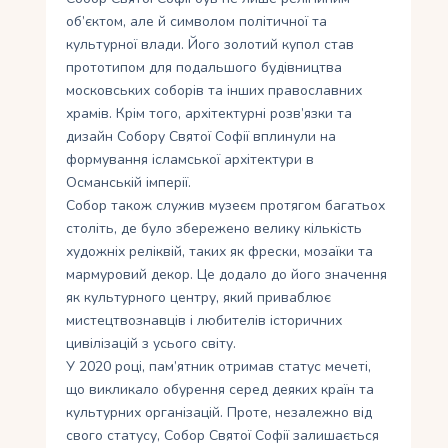
об’єктом, але й символом політичної та
культурної влади. Його золотий купол став
прототипом для подальшого будівництва
московських соборів та інших православних
храмів. Крім того, архітектурні розв’язки та
дизайн Собору Святої Софії вплинули на
формування ісламської архітектури в
Османській імперії.
Собор також служив музеєм протягом багатьох
століть, де було збережено велику кількість
художніх реліквій, таких як фрески, мозаїки та
мармуровий декор. Це додало до його значення
як культурного центру, який приваблює
мистецтвознавців і любителів історичних
цивілізацій з усього світу.
У 2020 році, пам’ятник отримав статус мечеті,
що викликало обурення серед деяких країн та
культурних організацій. Проте, незалежно від
свого статусу, Собор Святої Софії залишається