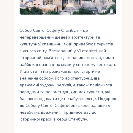
Укр
Ру
Собор Святої Софії у Стамбулі – це
неперевершений шедевр архітектури та
культурної спадщини, який приваблює туристів
з усього світу. Заснований у VI столітті, цей
історичний пам’ятник досі залишається одним з
найбільш визначних місць у світовому контексті.
У цій статті ми розкажемо про історичне
значення собору, його архітектурні дива,
вражаючі художні реліквії, а також поділимося
порадами та рекомендаціями для туристів, які
бажають відвідати це незабутнє місце. Подорож
до Собору Святої Софії обов’язково залишить
незабутнє враження і привнесе вас до
історичної краси в серці Стамбулу.