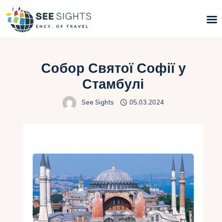
Пошук турів
Собор Святої Софії у
Гарячі тури
Стамбулі
See Sights
05.03.2024
Типи Турів
Країни
Інфо
Блог
Контакти