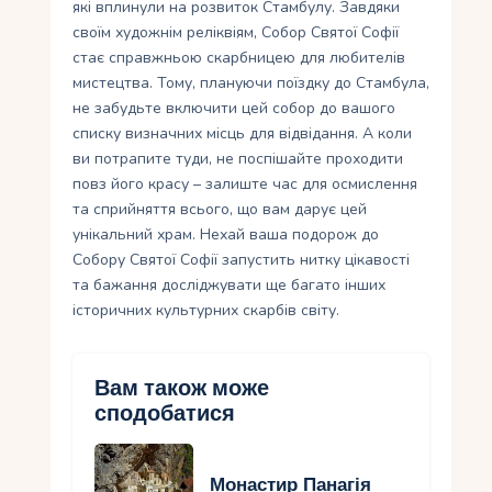
які вплинули на розвиток Стамбулу. Завдяки
своїм художнім реліквіям, Собор Святої Софії
стає справжньою скарбницею для любителів
мистецтва. Тому, плануючи поїздку до Стамбула,
не забудьте включити цей собор до вашого
списку визначних місць для відвідання. А коли
ви потрапите туди, не поспішайте проходити
повз його красу – залиште час для осмислення
та сприйняття всього, що вам дарує цей
унікальний храм. Нехай ваша подорож до
Собору Святої Софії запустить нитку цікавості
та бажання досліджувати ще багато інших
історичних культурних скарбів світу.
Вам також може
сподобатися
Монастир Панагія