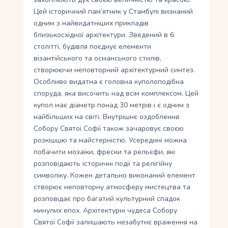
Цей історичний пам’ятник у Стамбулі визнаний
одним з найвидатніших прикладів
близькосхідної архітектури. Зведений в 6
столітті, будівля поєднує елементи
візантійського та османського стилів,
створюючи неповторний архітектурний синтез.
Особливо видатна є головна куполоподібна
споруда, яка височить над всім комплексом. Цей
купол має діаметр понад 30 метрів і є одним з
найбільших на світі. Внутрішнє оздоблення
Собору Святої Софії також зачаровує своєю
розкішшю та майстерністю. Усередині можна
побачити мозаїки, фрески та рельєфи, які
розповідають історичні події та релігійну
символіку. Кожен детально виконаний елемент
створює неповторну атмосферу мистецтва та
розповідає про багатий культурний спадок
минулих епох. Архітектурні чудеса Собору
Святої Софії залишають незабутнє враження на