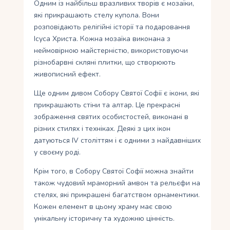
Одним із найбільш вразливих творів є мозаїки,
які прикрашають стелу купола. Вони
розповідають релігійні історії та подаровання
Ісуса Христа. Кожна мозаїка виконана з
неймовірною майстерністю, використовуючи
різнобарвні скляні плитки, що створюють
живописний ефект.
Ще одним дивом Собору Святої Софії є ікони, які
прикрашають стіни та алтар. Це прекрасні
зображення святих особистостей, виконані в
різних стилях і техніках. Деякі з цих ікон
датуються IV століттям і є одними з найдавніших
у своєму роді.
Крім того, в Собору Святої Софії можна знайти
також чудовий мраморний амвон та рельєфи на
стелях, які прикрашені багатством орнаментики.
Кожен елемент в цьому храму має свою
унікальну історичну та художню цінність.