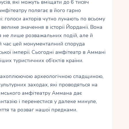
усів, які можуть вміщати до 6 тисяч
амфітеатру полягає в його гарно
: голоси акторів чутно лунають по всьому
велике значення в історії Йорданії. Вона
 не лише розважальних подій, але й
той час цей монументалний споруда
ької імперії. Сьогодні амфітеатр в Аммані
ших туристичних об’єктів країни.
 захоплюючою археологічною спадщиною,
культурних заходах, які проводяться на
римського амфітеатру Аммана дає
тазію і перенестися у далеке минуле,
ття та розваг нашої предками.