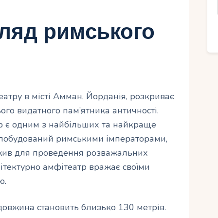
гляд римського
атру в місті Амман, Йорданія, розкриває
ого видатного пам’ятника античності.
еатр є одним з найбільших та найкраще
в побудований римськими імператорами,
ужив для проведення розважальних
рхітектурно амфітеатр вражає своїми
ю.
її довжина становить близько 130 метрів.