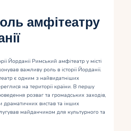
роль амфітеатру
анії
рії Йорданії Римський амфітеатр у місті
нував важливу роль в історії Йорданії.
фітеатр є одним з найвидатніших
ереглися на території країни. В першу
роведення розваг та громадських заходів,
вки драматичних вистав та інших
 слугував майданчиком для культурного та