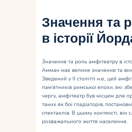
Значення та 
в історії Йорд
Значення та роль амфітеатру в істо
Амман має велике значення та вико
Зведений у II столітті н.е., цей ам
пам’ятників римської епохи, які зб
чергу, амфітеатр був місцем для п
таких як бої гладіаторів, постано
спектаклів. В цьому контексті, він
розважального життя населення.