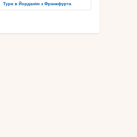
Тури в Йорданію з Франкфурта