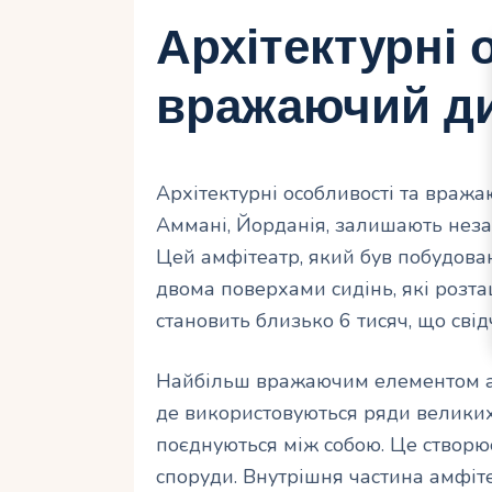
Архітектурні 
вражаючий д
Архітектурні особливості та враж
Аммані, Йорданія, залишають неза
Цей амфітеатр, який був побудовани
двома поверхами сидінь, які розташ
становить близько 6 тисяч, що свід
Найбільш вражаючим елементом ам
де використовуються ряди великих 
поєднуються між собою. Це створює
споруди. Внутрішня частина амфіт