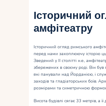
Історичний о
амфітеатру
Історичний огляд римського амфіте
перед нами захоплюючу історію ць
Зведений у II столітті н.е., амфіт
збережених в своєму роді. Він бу
які панували над Йорданією, і сл
заходів та гладіаторських боїв. А
розмірами та симетричною формо
Висота будівлі сягає 33 метрів, а 