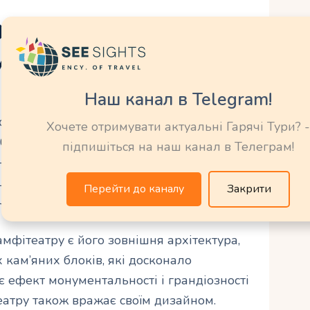
особливості та
изайн
Наш канал в Telegram!
аючий дизайн римського амфітеатру в
Хочете отримувати актуальні Гарячі Тури? -
бутнє враження на кожного відвідувача.
підпишіться на наш канал в Телеграм!
й у 2-3 століттях н.е., має форму овалу з
овані по колу. Загальна кількість місць
Перейти до каналу
Закрити
чить про його велич і масштабність.
фітеатру є його зовнішня архітектура,
кам’яних блоків, які досконало
 ефект монументальності і грандіозності
еатру також вражає своїм дизайном.