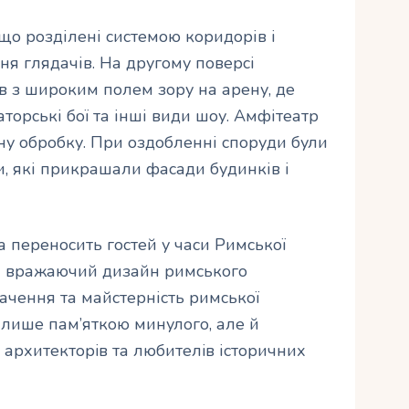
 що розділені системою коридорів і
ня глядачів. На другому поверсі
в з широким полем зору на арену, де
торські бої та інші види шоу. Амфітеатр
ну обробку. При оздобленні споруди були
и, які прикрашали фасади будинків і
 переносить гостей у часи Римської
 та вражаючий дизайн римського
ачення та майстерність римської
 лише пам’яткою минулого, але й
архитекторiв та любителiв історичних