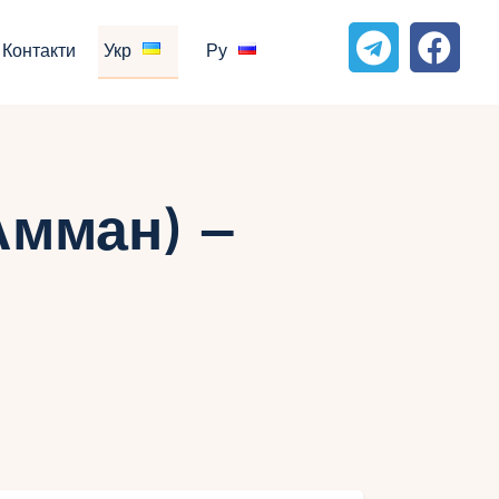
Контакти
Укр
Ру
Амман) –