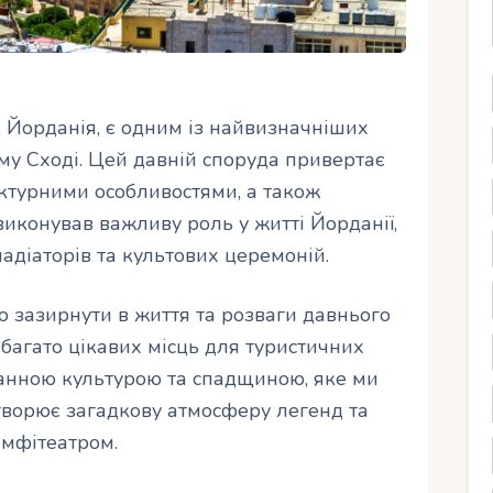
, Йорданія, є одним із найвизначніших
му Сході. Цей давній споруда привертає
ектурними особливостями, а також
конував важливу роль у житті Йорданії,
ладіаторів та культових церемоній.
 зазирнути в життя та розваги давнього
багато цікавих місць для туристичних
ранною культурою та спадщиною, яке ми
творює загадкову атмосферу легенд та
амфітеатром.