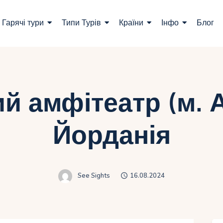
ошук турів
Гарячі тури
Типи Турів
Країни
Інфо
Блог
арячі тури
ипи Турів
раїни
й амфітеатр (м. 
нфо
Йорданія
лог
онтакти
See Sights
16.08.2024
Укр