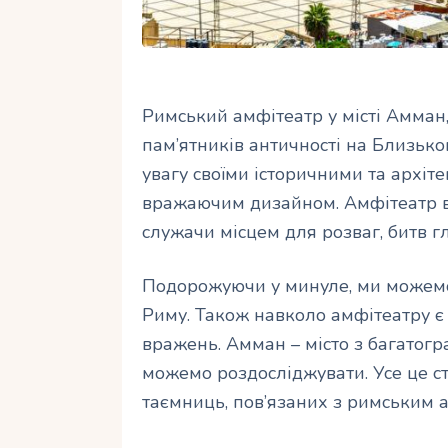
Римський амфітеатр у місті Амман
пам’ятників античності на Близько
увагу своїми історичними та архіт
вражаючим дизайном. Амфітеатр ви
служачи місцем для розваг, битв г
Подорожуючи у минуле, ми можемо
Риму. Також навколо амфітеатру є 
вражень. Амман – місто з багатог
можемо роздосліджувати. Усе це с
таємниць, пов’язаних з римським 