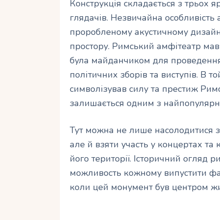
Конструкція складається з трьох яр
глядачів. Незвичайна особливість 
проробленому акустичному дизайні
простору. Римський амфітеатр мав 
була майданчиком для проведення
політичних зборів та виступів. В 
символізував силу та престиж Римс
залишається одним з найпопулярні
Тут можна не лише насолодитися
але й взяти участь у концертах та 
його території. Історичний огляд 
можливость кожному випустити фан
коли цей монумент був центром жи