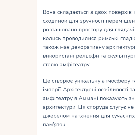
Вона складається з двох поверхів,
сходинок для зручності переміщен
розташовано простору для глядачі
колись проводилися римські гладіа
також має декоративну архітектур
використані рельєфи та скульптур
стелю амфітеатру.
Це створює унікальну атмосферу та
імперії. Архітектурні особливості
амфітеатру в Аммані показують зн
архитектури. Ця споруда слугує не
джерелом натхнення для сучасних 
пам’яток.