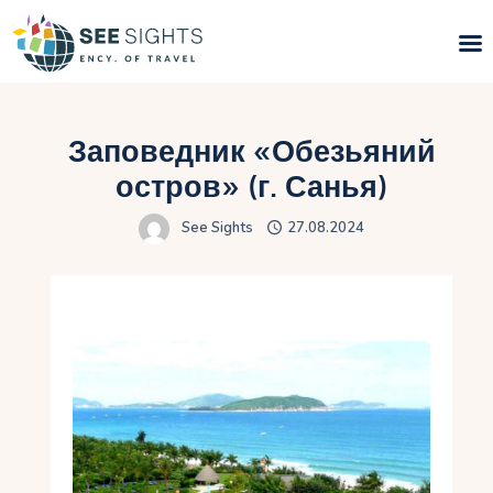
Поиск туров
Заповедник «Обезьяний
Горящие туры
остров» (г. Санья)
See Sights
27.08.2024
Типы Туров
Страны
Инфо
Блог
Контакты