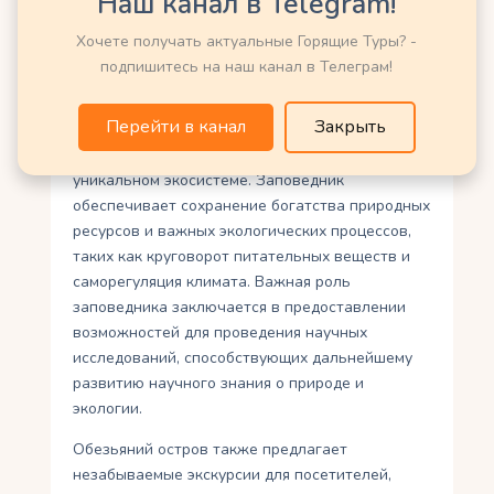
Наш канал в Telegram!
Благодаря своему статусу заповедника,
Обезьяний остров стал небольшим районом,
Хочете получать актуальные Горящие Туры? -
где природа раскрывает всю свою красоту и
подпишитесь на наш канал в Телеграм!
гармонию.
Перейти в канал
Закрыть
Здесь можно наблюдать за разнообразием
видов растений и животных, обитающих в этом
уникальном экосистеме. Заповедник
обеспечивает сохранение богатства природных
ресурсов и важных экологических процессов,
таких как круговорот питательных веществ и
саморегуляция климата. Важная роль
заповедника заключается в предоставлении
возможностей для проведения научных
исследований, способствующих дальнейшему
развитию научного знания о природе и
экологии.
Обезьяний остров также предлагает
незабываемые экскурсии для посетителей,