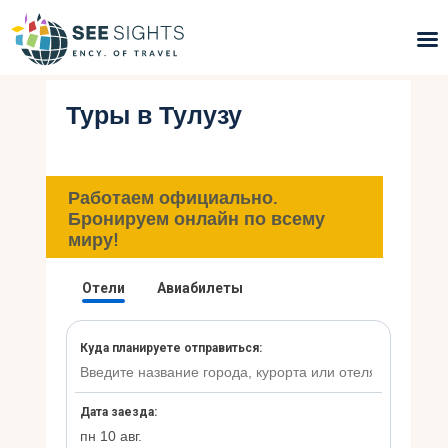
Туры в Тулузу
Поиск туров
Горящие туры
Работаем официально.
Типы Туров
Бронируем онлайн по всему
миру!
Страны
Инфо
Блог
Контакты