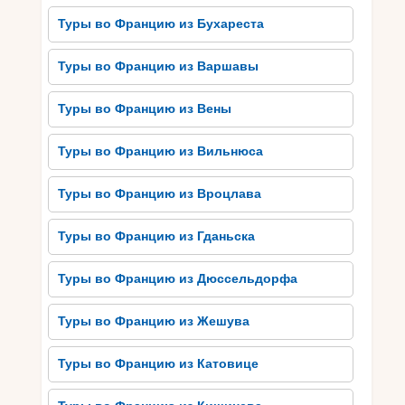
поближе познакомиться с городом, стоит
Туры во Францию ​​из Бухареста
прогуляться по его улочкам и площадям.
Большая площадь Капитол – одно из самых
Туры во Францию ​​из Варшавы
достопримечательностей, где можно
насладиться красотой архитектурных
Туры во Францию ​​из Вены
сооружений и провести время на уютных
террасах кафе.
Туры во Францию ​​из Вильнюса
Также стоит посетить Музей Авангардного
Искусства и Музей Средневековой
Туры во Францию ​​из Вроцлава
Художественной Школы, чтобы ознакомиться с
культурным наследием Тулузы. В общем, чтобы
Туры во Францию ​​из Гданьска
насладиться путешествием в Тулузу как
настоящий местный, нужно попробовать
Туры во Францию ​​из Дюссельдорфа
местную кухню, изучить историческое и
культурное наследие города и дать себе
Туры во Францию ​​из Жешува
возможность пройтись по его улочкам,
почувствовать его атмосферу и погрузиться в
Туры во Францию ​​из Катовице
его повседневную жизнь. Путешествие в
Тулузу, Францию, сулит много интересных