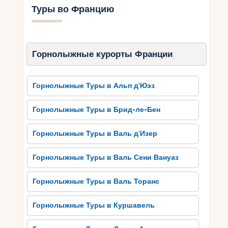
оживленная атмосфера. Город полон
Туры во Францию
исторических зданий и
достопримечательностей, рассказывающих о
многовековой истории этого региона.
Горнолыжные курорты Франции
Благодаря своему архитектурному наследию,
Тулуза способна перенести вас в прошлое и
погрузиться в незабываемую атмосферу.
Горнолыжные Туры в Альп д'Юэз
Каждый уголок города скрывает свои тайны и
исторические факты, которые можно изучить в
Горнолыжные Туры в Брид-ле-Бен
течение целого дня. Также важным элементом
атмосферы Тулузы есть ее гостеприимство и
Горнолыжные Туры в Валь д'Изер
дружелюбие жителей. Они с радостью
поделятся с вами своими секретами об этом
Горнолыжные Туры в Валь Сени Вануаз
замечательном городе и помогут насладиться
его всеми преимуществами.
Горнолыжные Туры в Валь Торанс
Достопримечательности
Горнолыжные Туры в Куршавель
Тулузы