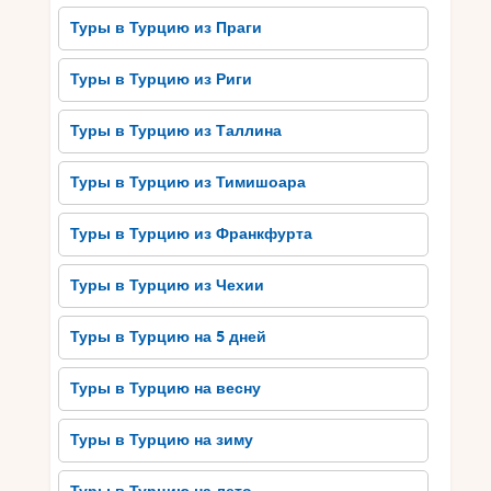
Еще одно секретное место – Мармарис,
Туры в Турцию из Праги
живописный портовый городок, поражающий
своей природной красотой и уютом. Также
Туры в Турцию из Риги
следует посетить пляж Клеопатра, который
легенда связывает с именем самой Цезаревной.
Туры в Турцию из Таллина
Он славится своими белыми песками и
привлекает туристов своей непревзойденной
Туры в Турцию из Тимишоара
красотой. Роскошные пляжи Турции – это не
только огромные гостиничные комплексы со
Туры в Турцию из Франкфурта
всеми удобствами, но и скрытые райские
уголки, где можно насладиться тихим отдыхом в
Туры в Турцию из Чехии
непревзойденных условиях.
Туры в Турцию на 5 дней
Преимущества и
Туры в Турцию на весну
особенности VIP-тура в
Турцию
Туры в Турцию на зиму
VIP-тур в Турцию – это непревзойденный