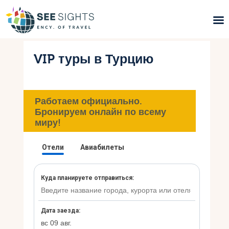
VIP туры в Турцию
Поиск туров
Горящие туры
Работаем официально.
Типы Туров
Бронируем онлайн по всему
миру!
Страны
Инфо
Блог
Контакты