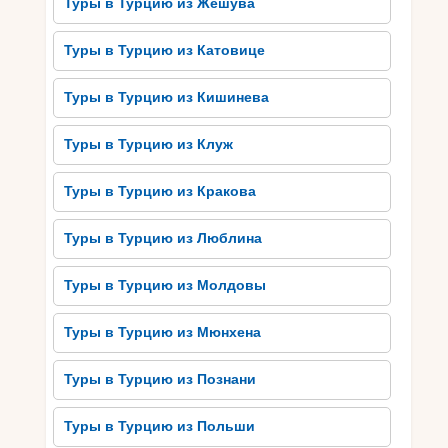
Туры в Турцию из Жешува
блюд, таких как имам байлды – баклажаны,
запеченные с помидорами и луком, а также
Туры в Турцию из Катовице
мангал – паприка на гриле с оливковым маслом
и специями. Турецкая кухня является настоящим
Туры в Турцию из Кишинева
наслаждением для вкуса и точно удовлетворит
самых взыскательных гурманов.
Туры в Турцию из Клуж
Секретные места и
Туры в Турцию из Кракова
роскошные пляжи Турции
Туры в Турцию из Люблина
Секретные места и роскошные пляжи Турции –
это то, что стоит открыть для себя во время
Туры в Турцию из Молдовы
VIP-тура в страну. Турция славится своими
прекрасными пляжами, но на самом деле есть
Туры в Турцию из Мюнхена
некоторые особые места, скрывающиеся от
массового туризма. Один из таких магических
Туры в Турцию из Познани
уголков – пляж Капуташ с его богатым
коралловым рифом и прозрачной водой, где
Туры в Турцию из Польши
можно насладиться спокойствием и тишиной.