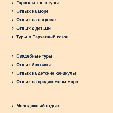
африканской культуры. Основой еды являются
Горнолыжные туры
мясо, рыба и овощи, которые часто
Отдых на море
приготавливаются на огне или гриле, придавая
блюдам особый вкус. Одно из самых
Отдых на островах
популярных блюд – “угалы”, это кукурузная
Отдых с детьми
каша, которая подается с разнообразными
Туры в Бархатный сезон
соусами и мясом. Другим популярным блюдом
является «пил», состоящий из риса, специй и
мяса или рыбы.
Свадебные туры
В каждом регионе Танзании можно найти свои
уникальные блюда, например, компот с плодами
Отдых без визы
африканских деревьев или мясное блюдо «нет
Отдых на детские каникулы
чома», которое готовится в земляной пещере.
Важным компонентом танзанийской кухни
Отдых на средиземном море
также фрукты, такие как бананы, манго,
ананасы и папая. Попробуйте традиционную
танзанийскую кухню, чтобы насладиться
уникальными вкусами и ароматами Африки.
Молодежный отдых