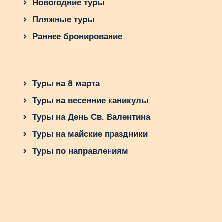
Новогодние туры
Лучшее время для
Пляжные туры
путешествий в Танзанию и
советы по планированию
Раннее бронирование
Танзания, расположенная в Восточной Африке,
привлекает туристов своей природной
красотой и богатой дикой жизнью. Если вы
Туры на 8 марта
мечтаете посетить эту страну, важно знать,
Туры на весенние каникулы
какое время года лучше для путешествий.
Наиболее популярный период – это сухой сезон
Туры на День Св. Валентина
с ноября по март, когда дожди редки, а
Туры на майские праздники
температура комфортна. Это также время
массовых миграций серенгетских зебр и гну,
Туры по направлениям
которые привлекают много путешествующих.
Планируя поездку в Танзанию, следует
учитывать несколько советов. Во-первых,
составляйте маршрут так, чтобы включить
посещение национальных парков Серенгети и