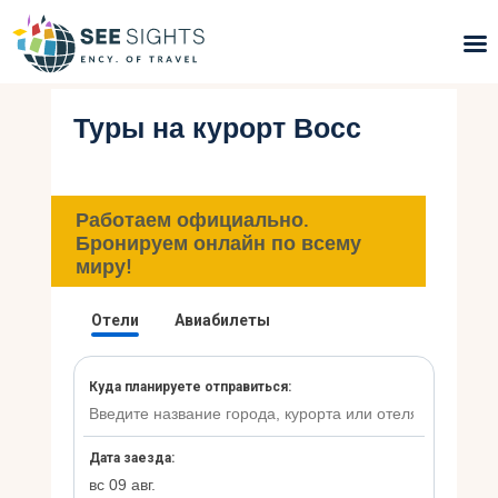
Туры на курорт Восс
Поиск туров
Горящие туры
Работаем официально.
Типы Туров
Бронируем онлайн по всему
миру!
Страны
Инфо
Блог
Контакты