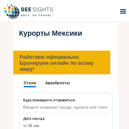
Курорты Мексики
Поиск туров
Горящие туры
Работаем официально.
Типы Туров
Бронируем онлайн по всему
миру!
Страны
Инфо
Блог
Контакты