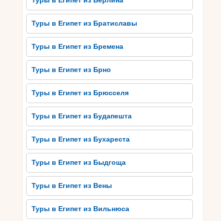
Туры в Египет из Берлина
Здесь можно увидеть роскошные изваяния и
росписи, которые перенесут вас в древнюю
Туры в Египет из Братиславы
эпоху. Недалеко находится также Темпл Оф
Горус, посвященный богу Хорусу. Его
Туры в Египет из Бремена
архитектура и детали создают
непревзойденную атмосферу.
Туры в Египет из Брно
Кроме того, Сома Бэй славится своими
прекрасными коралловыми рифами. Природный
Туры в Египет из Брюсселя
заповедник Рас Мохаммед – это идеальное
место для любителей снорклинга и
Туры в Египет из Будапешта
углубленного дайвинга. Здесь можно
обозревать разнообразие коралловых
Туры в Египет из Бухареста
формаций и богатый морской мир.
Туры в Египет из Быдгоща
В общем, Сома Бэй – это рай для туристов,
которым интересно культурное наследие и
Туры в Египет из Вены
природа Египта. Достопримечательности, такие
как Древний Город Луксор, Долина Царей и
Туры в Египет из Вильнюса
Темпл Оф Горус, восхищают своей красотой и