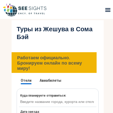
Туры из Жешува в Сома
Поиск туров
Бэй
Горящие туры
Типы Туров
Работаем официально.
Бронируем онлайн по всему
Страны
миру!
Инфо
Блог
Контакты