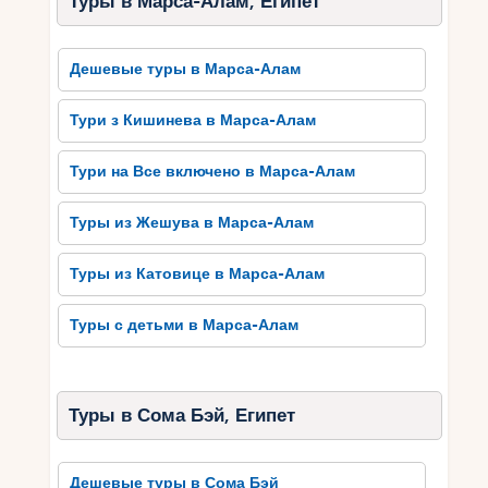
Туры в Марса-Алам, Египет
Это идеальный вариант для путешествий для
всех, кто хочет получить новый опыт и
насладиться красотой Красного моря.
Дешевые туры в Марса-Алам
Тури з Кишинева в Марса-Алам
Сома Бэй – райское место
для отдыха и релакса
Тури на Все включено в Марса-Алам
Сома Бэй – райское место для отдыха и
Туры из Жешува в Марса-Алам
релакса. Этот курорт, расположенный в Египте,
привлекает туристов своей непревзойденной
Туры из Катовице в Марса-Алам
красотой и спокойствием. Многие посетители
выбирают Сома Бэй как идеальное место для
отдыха, поскольку здесь можно найти все
Туры с детьми в Марса-Алам
необходимое для полного расслабления.
Сома Бэй славится своими прекрасными
Туры в Сома Бэй, Египет
пляжами с белым песком и прозрачной водой.
Здесь можно насладиться солнечными лучами,
поплавать в теплом море или просто
Дешевые туры в Сома Бэй