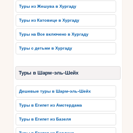
место для вашего следующего отдыха!
Туры из Жешува в Хургаду
Лучшие
Туры из Катовице в Хургаду
достопримечательности
Сома Бэю, которые стоит
Туры на Все включено в Хургаду
посетить
Туры с детьми в Хургаду
Сома Бэй – прекрасное место для отдыха и
открытия нового культурного достояния. В этом
районе Египта есть много
Туры в Шарм-эль-Шейх
достопримечательностей, которые следует
посетить. Одна из самых популярных и
интересных достопримечательностей –
Дешевые туры в Шарм-эль-Шейх
Древний Город Луксор, расположенный на
берегу реки Нил. Здесь можно увидеть
Туры в Египет из Амстердама
величественные храмы Карнак и Луксор,
сохранившиеся из древнего Египта. Еще одно
Туры в Египет из Базеля
место, которое следует посетить – это Долина
Царей, где находятся гробницы фараонов.