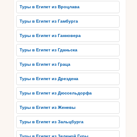
исторической ценностью. А коралловый
Туры в Египет из Вроцлава
заповедник Рас Мохаммед позволяет
любителям активного отдыха насладиться
Туры в Египет из Гамбурга
уникальной природой подводного мира.
Туры в Египет из Ганновера
Знакомство с культурой и
традициями Сома Бэю
Туры в Египет из Гданьска
Сома Бэй – место, где туристы могут
Туры в Египет из Граца
погрузиться в богатый мир культуры и
традиций. Этот египетский курорт предлагает
Туры в Египет из Дрездена
множество возможностей для знакомства с
местной культурой. Одним из самых популярных
Туры в Египет из Дюссельдорфа
способов познакомиться с традициями Сома
Бэю является посещение местных базаров.
Туры в Египет из Женевы
Здесь вы сможете полюбоваться роскошными
коврами, купить сувениры ручной работы, а
Туры в Египет из Зальцбурга
также попробовать традиционную египетскую
кухню.
Туры в Египет из Зеленой Гуры