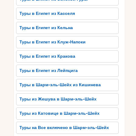
Культурное наследие Сома Бэю также
проявляется в многочисленных храмах и
Туры в Египет из Касселя
памятниках. К примеру, стоит посетить храм
Аполлона, который датируется 1 веком до
Туры в Египет из Кельна
нашей эры. Этот храм восхищает своей
архитектурой и расположен на горе, откуда
Туры в Египет из Клуж-Напоки
открывается вид на море.
Туры в Египет из Кракова
Также, для тех, кто интересуется историей, в
Сома Бэю можно посетить Музей фараонов.
Туры в Египет из Лейпцига
Здесь представлено множество артефактов и
реликвий древнего Египта, позволяющих
Туры в Шарм-эль-Шейх из Кишинева
получить уникальный взгляд на прошлое этой
страны.
Туры из Жешува в Шарм-эль-Шейх
В общем, Сома Бэй – это не только прекрасное
морское побережье, но и место, где можно
Туры из Катовице в Шарм-эль-Шейх
погрузиться в культурное наследие Египта.
Запланируйте свое путешествие в Сома Бэй и
Туры на Все включено в Шарм-эль-Шейх
наслаждайтесь непревзойденным сочетанием