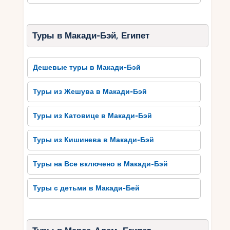
Также, путешествуя из Жешува в Сома Бэй,
можно насладиться кулинарными
Туры в Макади-Бэй, Египет
удовольствиями в ресторанах этого курорта.
Здесь можно попробовать аутентичную
египетскую кухню с уникальными вкусами и
Дешевые туры в Макади-Бэй
специями.
Для безопасного и незабываемого путешествия
Туры из Жешува в Макади-Бэй
в Сома Бей, рекомендуется следовать
туристическим советам. Важно иметь всю
Туры из Катовице в Макади-Бэй
необходимую документацию, ознакомиться с
правилами поведения и безопасности на
Туры из Кишинева в Макади-Бэй
пляжах и воде. Также следует помнить о
необходимости защиты от солнца и пребывания
Туры на Все включено в Макади-Бэй
в гармонии с природой.
Туры с детьми в Макади-Бей
Таким образом, туры из Жешува в Египет, в
Сома Бэй, предлагают незабываемую
комбинацию морского отдыха, культурного
освоения и гастрономических удовольствий.