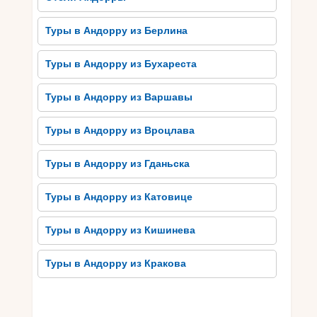
Занятия на природе: пеший
туризм и велосипедные
Туры в Андорру из Берлина
прогулки
Туры в Андорру из Бухареста
Занятия на природе – пеший туризм и
велосипедные прогулки – являются одними из
Туры в Андорру из Варшавы
самых популярных видов активного отдыха в
Сольдеу, Андорра. Расположенное среди
Туры в Андорру из Вроцлава
горных ландшафтов, это место предлагает
множество живописных маршрутов для
Туры в Андорру из Гданьска
пешеходных прогулок. Вы можете насладиться
красотой природы, дыша свежим воздухом и
Туры в Андорру из Катовице
наслаждаясь спокойствием горной среды.
Туры в Андорру из Кишинева
Также у Сольдеу есть большой выбор
велосипедных трасс разной сложности, что
Туры в Андорру из Кракова
позволяет удовлетворить потребности как
профессионалов, так и начинающих. Вы можете
наслаждаться великолепными пейзажами,
проезжая через горы и леса на велосипеде.