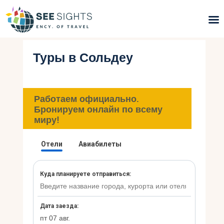
Туры в Сольдеу
Поиск туров
Горящие туры
Работаем официально.
Типы Туров
Бронируем онлайн по всему
миру!
Страны
Инфо
Блог
Контакты