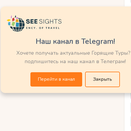
торые виды птиц, являющихся
одные чудеса Мальдив привлекают
зможность насладиться незабываемой
вод и тропического климата.
Наш канал в Telegram!
 традиции Мальдивских
Хочете получать актуальные Горящие Туры?
подпишитесь на наш канал в Телеграм!
где можно насладиться кристально
но и культурный район с уникальными
Перейти в канал
Закрыть
богатой истории, которая до сих пор
ни. Одним из самых интересных аспектов
нообразное ремесло.
ников поражает своей детализацией и
чным способом традиционные изделия из