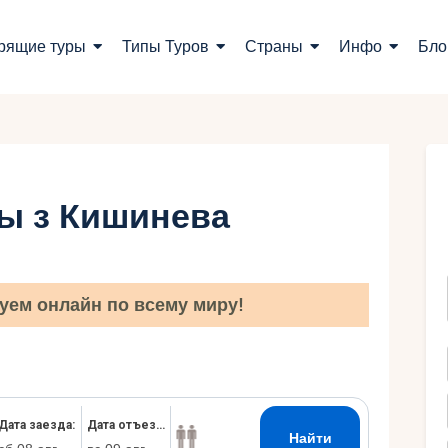
оиск туров
рящие туры
Типы Туров
Страны
Инфо
Бло
орящие туры
ипы Туров
траны
ы з Кишинева
нфо
лог
уем онлайн по всему миру!
онтакты
Укр