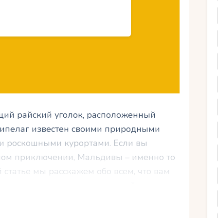
ящий райский уголок, расположенный
рхипелаг известен своими природными
 и роскошными курортами. Если вы
ном приключении, Мальдивы – именно то
ой статье мы расскажем обо всем, что вам
льдивы: от потрясающих пляжей до
ой планировки вашего путешествия.
ую гавань и готовьтесь к незабываемому