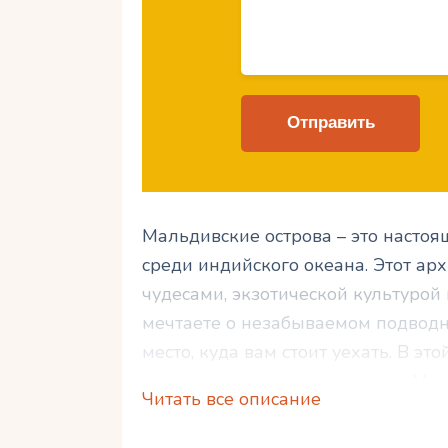
Мальдивские острова – это насто
среди индийского океана. Этот а
чудесами, экзотической культурой
мечтаете о незабываемом подвод
место, куда вам стоит уехать. В эт
нужно знать о путешествии на Ма
Читать все описание
практических советов для успешн
Выберите свою собственную райск