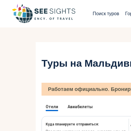
П
Поиск туров
Го
Г
Т
С
Туры на Мальдив
И
Б
Работаем официально. Бронир
К