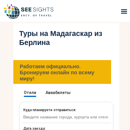
Туры на Мадагаскар из
Поиск туров
Берлина
Горящие туры
Типы Туров
Работаем официально.
Бронируем онлайн по всему
Страны
миру!
Инфо
Блог
Контакты