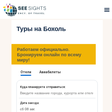
Туры на Бохоль
Поиск туров
Горящие туры
Работаем официально.
Типы Туров
Бронируем онлайн по всему
миру!
Страны
Инфо
Блог
Контакты