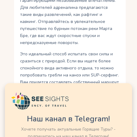
гарантирующими незабываемые впечатления.
Для любителей адреналина предлагаются
такие виды развлечений, как рафтинг и
каякинг. Отправляйтесь в увлекательное
путешествие по бурным потокам реки Марта
Бре, где вас ждут скоростные спуски и
непредсказуемые повороты.
Это идеальный способ испытать свои силы и
сразиться с природой. Если вы ищете более
спокойного вида активного отдыха, то можно
попробовать гребли на каноэ или SUP-серфинг.
Вам придется составлять собственный маршрут
и плавать по спокойному побережью реки,
наслаждаясь природными видами и
спокойствием. Это отличный способ провести
время на воде, наслаждаясь окружающей
Наш канал в Telegram!
красотой и релаксирующей атмосферой.
Независимо от вашего уровня физической
Хочете получать актуальные Горящие Туры? -
подготовки или опыта в водных видах спорта, у
подпишитесь на наш канал в Телеграм!