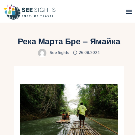
Поиск туров
Река Марта Бре – Ямайка
Горящие туры
See Sights
26.08.2024
Типы Туров
Страны
Инфо
Блог
Контакты