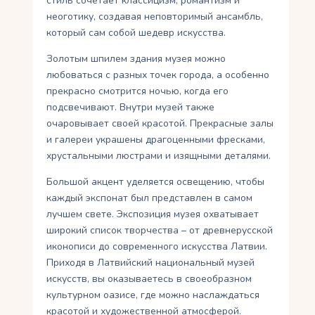
стиль сочетает классицизм, романтизм и
неоготику, создавая неповторимый ансамбль,
который сам собой шедевр искусства.
Золотым шпилем здания музея можно
любоваться с разных точек города, а особенно
прекрасно смотрится ночью, когда его
подсвечивают. Внутри музей также
очаровывает своей красотой. Прекрасные залы
и галереи украшены драгоценными фресками,
хрустальными люстрами и изящными деталями.
Большой акцент уделяется освещению, чтобы
каждый экспонат был представлен в самом
лучшем свете. Экспозиция музея охватывает
широкий список творчества – от древнерусской
иконописи до современного искусства Латвии.
Приходя в Латвийский национальный музей
искусств, вы оказываетесь в своеобразном
культурном оазисе, где можно наслаждаться
красотой и художественной атмосферой.