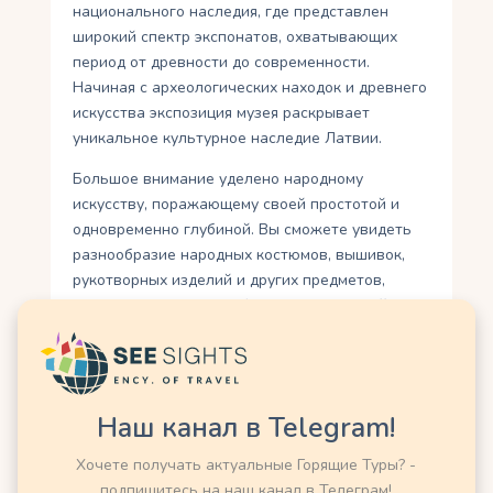
национального наследия, где представлен
широкий спектр экспонатов, охватывающих
период от древности до современности.
Начиная с археологических находок и древнего
искусства экспозиция музея раскрывает
уникальное культурное наследие Латвии.
Большое внимание уделено народному
искусству, поражающему своей простотой и
одновременно глубиной. Вы сможете увидеть
разнообразие народных костюмов, вышивок,
рукотворных изделий и других предметов,
свидетельствующих о богатстве традиций
латвийского народа. Коллекция музея также
включает искусство барокко, классицизма и
модерна.
Наш канал в Telegram!
Здесь представлены работы выдающихся
латвийских художников, выполненных в разных
Хочете получать актуальные Горящие Туры? -
жанрах и стилях. Выдающимися шедеврами
подпишитесь на наш канал в Телеграм!