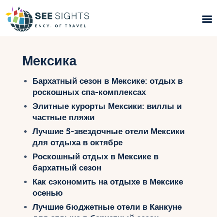
Поиск туров
Мексика
Горящие туры
Бархатный сезон в Мексике: отдых в
роскошных спа-комплексах
Типы Туров
Элитные курорты Мексики: виллы и
частные пляжи
Страны
Лучшие 5-звездочные отели Мексики
для отдыха в октябре
Инфо
Роскошный отдых в Мексике в
бархатный сезон
Блог
Как сэкономить на отдыхе в Мексике
осенью
Контакты
Лучшие бюджетные отели в Канкуне