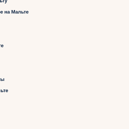
ьту
е на Мальте
те
ты
ьте