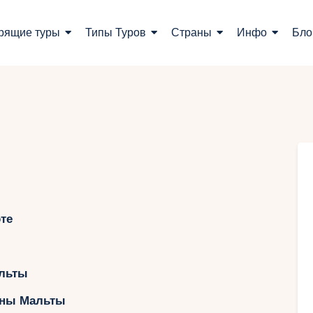
оиск туров
рящие туры
Типы Туров
Страны
Инфо
Бло
орящие туры
ипы Туров
траны
нфо
лог
те
онтакты
альты
Укр
уны Мальты