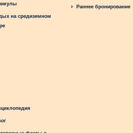
никулы
Раннее бронирование
дых на средиземном
ре
циклопедия
ог