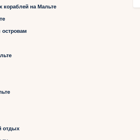
Ру
х кораблей на Мальте
те
м островам
льте
льте
й отдых