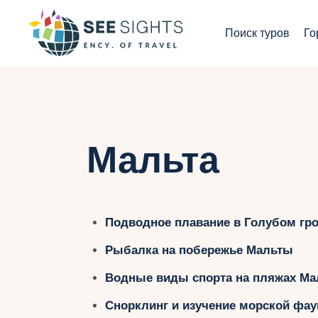
П
Поиск туров
Го
Г
Т
С
Мальта
И
Б
Подводное плавание в Голубом гро
К
Рыбалка на побережье Мальты
Водные виды спорта на пляжах М
Снорклинг и изучение морской фа