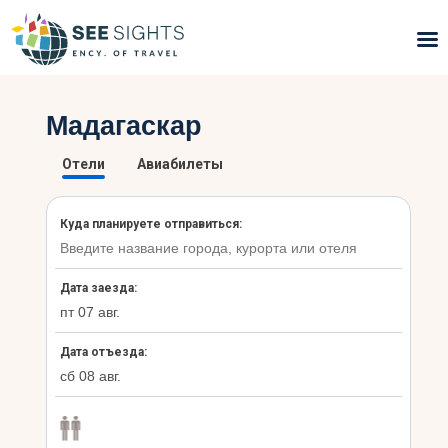
Поиск туров
Мадагаскар
Горящие туры
Типы Туров
Страны
Инфо
Блог
Контакты