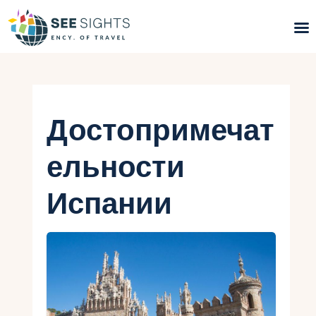
Поиск туров
Горящие туры
Достопримечат
Типы Туров
ельности
Страны
Испании
Инфо
Блог
Контакты