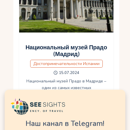
Национальный музей Прадо
(Мадрид)
Достопримечательности Испании
15.07.2024
Национальный музей Прадо в Мадриде –
один из самых известных
художественных музеев в мире, который
привлекает туристов со всего мира. Его
коллекция насчитывает многие шедевры
мирового искусства, созданные
выдающимися художниками…
Наш канал в Telegram!