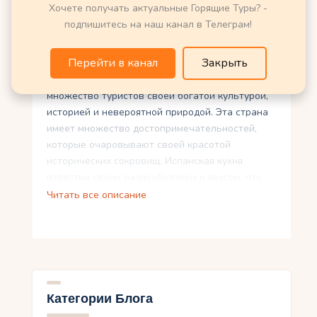
Хочете получать актуальные Горящие Туры? -
подпишитесь на наш канал в Телеграм!
Перейти в канал
Закрыть
Испания – страна, которая привлекает
множество туристов своей богатой культурой,
историей и невероятной природой. Эта страна
имеет множество достопримечательностей,
которые очаровывают своей красотой
исторических сокровищ. Испанская кухня
известна своим разнообразием и вкусом, что
привлекает гостей. Кроме того, в Испании есть
Читать все описание
популярные маршруты для туризма,
позволяющие осмотреть всю страну.
Также нельзя забывать о секретных местах,
которые скрываются от глаз многих, но стоит
посетить. Атмосфера фестивалей и культурных
Категории Блога
событий в Испании также удивительна и